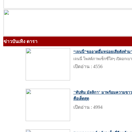
ข่าวบันเทิง ดารา
“เจนนี่”ขออวดอึ๋มหน่อยเสียตังทำม
เจนนี่ โพสต์ภาพเซ็กซี่ใสๆ เปิดอกเบ
เปิดอ่าน : 4556
"ทับทิม มัลลิกา" มาพร้อมความขาว สวม
คือเด็ดสุด
เปิดอ่าน : 4994