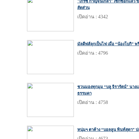
"เกรซ กาญจน์เกล้า" เซ็กซี่อีกแล้ว ข
สัดส่วน
เปิดอ่าน : 4342
มัลดีฟส์ลุกเป็นไฟ เมื่อ “น้องโบกิ” พริ
เปิดอ่าน : 4796
ชวนมองทุกมุม “บลู จิรารัตน์” นางแบ
ธรรมดา
เปิดอ่าน : 4758
หนุ่มๆ ตาค้าง “บอลลูน พินท์สุดา” 
เปิดอ่าน : 4673