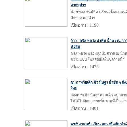
จากจุฬาฯ
น้องเพลง ชนม์ธิดา เรียนเก่งคะแนนติ
ศึกษาจากจุฬาฯ
เปิดอ่าน : 1190
ว้าว ! คริส หอวัง นำทีม น้ำหวาน กวาง
หัวหิน
คริส หอวัง พร้อมลูกทีมสาวสวย น้ำห
ความแซ่บ โพสสุดเผ็ดในชุดว่ายน้ำ
เปิดอ่าน : 1433
ชมภาพวัยเด็ก มิว นิษฐา ย้ำชัด ๆ ดั้
ใหม่
ส่องภาพ มิว นิษฐา ตอนเด็ก จมูกสว
ไม่ได้ไปศัลยกรรมเพิ่มตามที่เป็นข่า
เปิดอ่าน : 1491
พชร์ อานนท์ แก้บน หลวงพี่แจ๊ส ทำเ