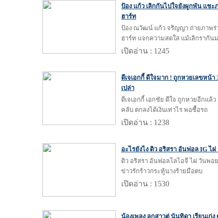
ป้อง แก้ว เลิกกันไปใจยังผูกพัน แช
ฮาร์ท
ป้อง ณวัฒน์ แก้ว จริญญา ถ่ายภาพร่ว
ฮาร์ท แจกความสดใส แม้เลิกรากัน
เปิดอ่าน : 1245
ดีเจเอกกี้ ดีใจมาก ! ถูกหวยเลขหน้า 
เปล่า
ดีเจเอกกี้ เอกชัย ดีใจ ถูกหวยอีกแล้
คลับ ตกลงได้เงินเท่าไร พอซื้อรถ
เปิดอ่าน : 1238
อะไรยังไง ดิว อริสรา อันฟอล IG ไผ่
ดิว อริสรา อันฟอลโลไอจี ไผ่ วันพอ
ข่าวรักร้าวกระทู้นางร้ายมือตบ
เปิดอ่าน : 1530
น้องเพลง ลูกสาวตู่ นันทิดา เรียนเก่ง 