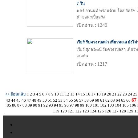
7 วัน
พชร์ อานนท์ พร้อมด้วย โตส อัครัช เ
คำขอพรเป็นจริง
เปิดอ่าน : 1240
เวียร์ รับควง เบลล่า เที่ยวทะเล ยัง
เวียร์ ศุกลวัฒน์ รับควง เบลล่า เที
เจอกัน
เปิดอ่าน : 1217
<< ย้อนกลับ
1
2
3
4
5
6
7
8
9
10
11
12
13
14
15
16
17
18
19
20
21
22
23
24
2
67
43
44
45
46
47
48
49
50
51
52
53
54
55
56
57
58
59
60
61
62
63
64
65
66
85
86
87
88
89
90
91
92
93
94
95
96
97
98
99
100
101
102
103
104
105
106
119
120
121
122
123
124
125
126
127
128
129
1