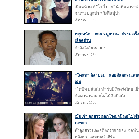
เดินหน้าต่อ! "โจอี้ บอย" นำทีมดาราชว
จ.น่าน ปลูกป่า หวังฟื้นฟูป่า
เปิดอ่าน : 1186
ทรุดหนัก! "ดอน จมูกบาน" ป่วยมะเร็
เลือดด่วน
กำลังใจล้นหลาม!
เปิดอ่าน : 1284
“โดนัท” ติง “บอม” นอยด์แตกจนเล่นละ
เด่น
“โดนัท มนัสนันท์” รับมีรักครั้งใหม่ 
กันมานาน และไม่ได้คิดปิดบัง
เปิดอ่าน : 1168
เมียเก่า-ลูกสาว ออกโรงปกป้อง! ไม่เชื
ภรรยา
ทั้งลูกสาว และอดีตภรรยาของ "จอห์นนี
หลังถูก "แอมเบอร์ เฮิร์ด