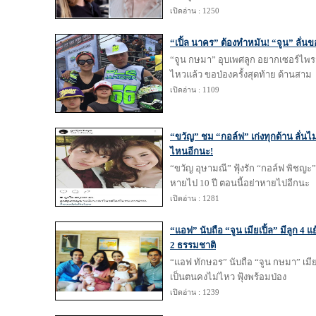
เปิดอ่าน : 1250
“เปิ้ล นาคร” ต้องทำหมัน! “จูน” ลั่นขอ
“จูน กษมา” อุบเพศลูก อยากเซอร์ไพรส์
ไหวแล้ว ขอป่องครั้งสุดท้าย ด้านสาม
เปิดอ่าน : 1109
“ขวัญ” ชม “กอล์ฟ” เก่งทุกด้าน ลั่
ไหนอีกนะ!
“ขวัญ อุษามณี” ฟุ้งรัก “กอล์ฟ พิชญะ”
หายไป 10 ปี ตอนนี้อย่าหายไปอีกนะ
เปิดอ่าน : 1281
“แอฟ” นับถือ “จูน เมียเปิ้ล” มีลูก 4 
2 ธรรมชาติ
“แอฟ ทักษอร” นับถือ “จูน กษมา” เมีย 
เป็นตนคงไม่ไหว ฟุ้งพร้อมป่อง
เปิดอ่าน : 1239