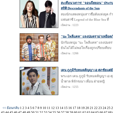
สะเทือนวงการ! "จอนจีฮยอน" ประกบ "
สถิติ Descendants of the Sun
สองนักแสดงหนุ่มสาวชื่อดังแห่งยุค ก
แฟนตาซี Legend of the Blue Sea ที่
เปิดอ่าน : 1223
"นะ โพลีแคท" แจงปมดราม่าเหยียดเร
นักร้องหนุ่ม "นะ โพลีแคท" แจงปมดรา
ยันไม่ได้ไม่พอใจเรื่องถูกเปรียบเทียบ
เปิดอ่าน : 1266
เคน ภูภูมิรับหมดสัญญา เอ ศุภชัยแต่ย
พระเอก เคน ภูภูมิ รับหมดสัญญา เอ ศุภ
น้ำตาล พิจักขณา เพื่อน ฝ่ายหญิ
เปิดอ่าน : 1255
<< ย้อนกลับ
1
2
3
4
5
6
7
8
9
10
11
12
13
14
15
16
17
18
19
20
21
22
23
24
25
43
44
45
46
47
48
49
50
51
52
53
54
55
56
57
58
59
60
61
62
63
64
65
66
67
68