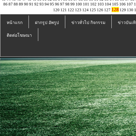
86
87
88
89
90
91
92
93
94
95
96
97
98
99
100
101
102
103
104
105
106
107
128
120
121
122
123
124
125
126
127
129
130
หน้าแรก
ฝากรูป อัพรูป
ข่าวทั่วไป กิจกรรม
ข่าวบันเทิ
ติดต่อโฆษณา