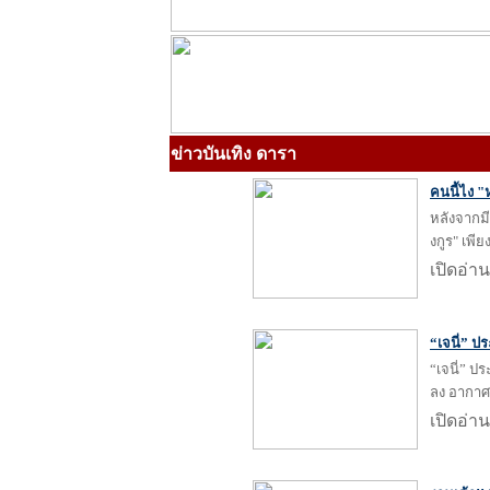
ข่าวบันเทิง ดารา
คนนี้ไง "
หลังจากมี
งกูร" เพีย
เปิดอ่าน
“เจนี่” ป
“เจนี่” ป
ลง อากาศร
เปิดอ่าน