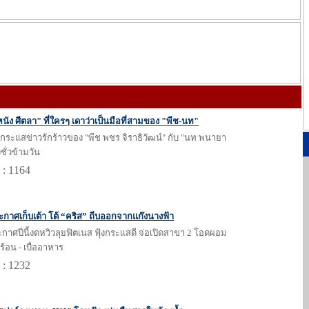
หนัง ศีตลา" ที่ใครๆ เดาว่าเป็นมือที่สามของ "พีช-นท"
กระแสข่าวรักร้าวของ "พีช พชร จิราธิวัฒน์" กับ "นท พนายา
งชั่วข้ามวัน
 : 1164
ระกาศเก็บเต้า โต้ “คริส” ถีบออกจากแก๊งนางฟ้า
ระกาศปีนี้งดหวิวลุยฟิตเนส ฟุ้งกระแสดี จ่อเปิดสาขา 2 โอดผอม
้อน - เบื่ออาหาร
 : 1232