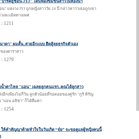
! "ปาร์คยูชอน-JYJ" โดนฟ้องข่มขืนสาวในห้องน้ำ
อน" แห่งวง JYJ ถูกหญิงสาววัย 24 ปี กล่าวหาว่าเธอถูกเขา
ล่วงละเมิดทางเพศ
 : 1211
์มาดา" ผมสั้น..สวยอีกแบบ ฮึดสู้ลุยธุรกิจตัวเอง
นของดาราสาว
 : 1279
ทบน้ำตาไหล "แอน" เฉลยลูกคนแรก..คุณได้ลูกสาว
อีกเพียงไม่กี่วัน ลูกตัวน้อยที่รอคอยของคู่รัก "ภูริ หิรัญ
บ "แอน อลิชา" ก็ได้ลืมตา
 : 1254
 ให้คำสัญญาด้วยหัวใจในวันเกิด “จุ๋ย” จะขอดูแลผู้หญิงคนนี้
ย