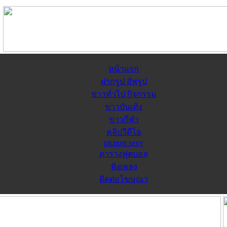
หน้าแรก
ฝากรูป อัพรูป
ข่าวทั่วไป กิจกรรม
ข่าวบันเทิง
ข่าวกีฬา
คลิปวีดีโอ
picpost sexy
ตารางฟุตบอล
ฟังเพลง
ติดต่อโฆษณา