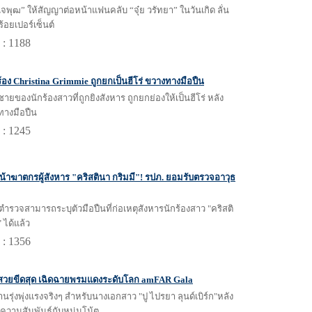
ีเจพุฒ” ให้สัญญาต่อหน้าแฟนคลับ “จุ๋ย วรัทยา” ในวันเกิด ลั่น
ร้อยเปอร์เซ็นต์
 : 1188
ร้อง Christina Grimmie ถูกยกเป็นฮีโร่ ขวางทางมือปืน
่ชายของนักร้องสาวที่ถูกยิงสังหาร ถูกยกย่องให้เป็นฮีโร่ หลัง
างมือปืน
 : 1245
้าฆาตกรผู้สังหาร "คริสตินา กริมมี"! รปภ. ยอมรับตรวจอาวุธ
ี่ตำรวจสามารถระบุตัวมือปืนที่ก่อเหตุสังหารนักร้องสาว "คริสติ
 ได้แล้ว
 : 1356
 สวยขีดสุด เฉิดฉายพรมแดงระดับโลก amFAR Gala
นรุ่งพุ่งแรงจริงๆ สำหรับนางเอกสาว "ปู ไปรยา ลุนด์เบิร์ก"หลัง
วามสัมพันธ์กับหนุ่มโน้ต