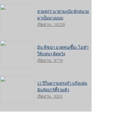
สวยสง่า! มาดามแป้ง พักสนาม
มาเป็นนางแบบ
เปิดอ่าน : 10228
มิน พีชญา อวดหุ่นเซี๊ยะ ไม่ทำ
ให้แฟนๆ ผิดหวัง
เปิดอ่าน : 9779
12 ปีในความทรงจำ แก๊งแฟน
ฉันจัดปาร์ตี้รวมตัว
เปิดอ่าน : 9201