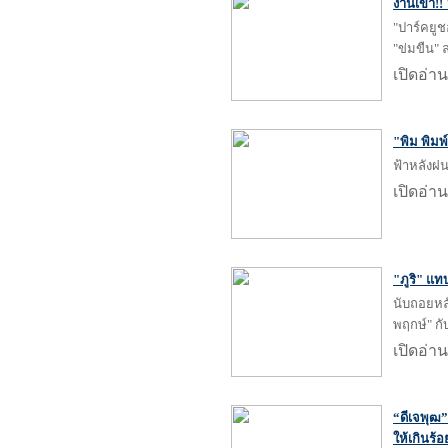
งานเข้า!
"ปาร์คยูช
"ข่มขืน" 
เปิดอ่าน
"พิม พิมพ
ฟ้าหลังฝ
เปิดอ่าน
"ภูริ" แ
นับถอยหลัง
พฤกษ์" กั
เปิดอ่าน
“ดีเจพุฒ”
ให้เกินร้อ