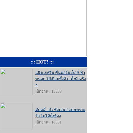
::: HOT! :::
แน๊ต เกศริน คืนฟอร์มเซ็กซี่ ทำ
ขนลุก โป๊เกือบทั้งตัว...ทั้งตัวจริง
ๆ
เปิดอ่าน : 13388
มัดหมี่ - สัว ชัดเจน!! แต่งเพราะ
รัก ไม่ได้ตั้งท้อง
เปิดอ่าน : 10361