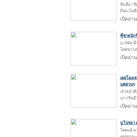
ฟินลืม “ด
ถึงจะไม่ดี
เปิดอ่าน
พี่ชายนัก
มาร์คัส พี
โดดขวางท
เปิดอ่าน
เผยโฉมหน
แค่ผ่านๆ
เจ้าหน้าท
นา กริมมี"
เปิดอ่าน
ปู ไปรยา
โสดแล้วงา
ลดสถานะค