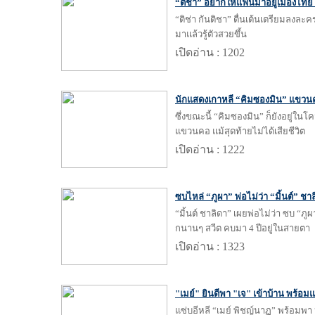
“ติช่า” อยากให้แฟนมาอยู่เมืองไทย
“ติช่า กันติชา” ตื่นเต้นเตรียมลงละค
มาแล้วรู้ตัวสวยขึ้น
เปิดอ่าน : 1202
นักแสดงเกาหลี “คิมซองมิน” แขวน
ซึ่งขณะนี้ “คิมซองมิน” ก็ยังอยู่ใ
แขวนคอ แม้สุดท้ายไม่ได้เสียชีวิต
เปิดอ่าน : 1222
ซบไหล่ “ภูผา” พ่อไม่ว่า “มิ้นต์” ชาล
“มิ้นต์ ชาลิดา” เผยพ่อไม่ว่า ซบ “ภูผ
กนานๆ สวีต คบมา 4 ปีอยู่ในสายตา
เปิดอ่าน : 1323
"เมย์" ยินดีพา "เจ" เข้าบ้าน พร้อม
แซ่บอีหลี “เมย์ พิชญ์นาฏ” พร้อมพา 