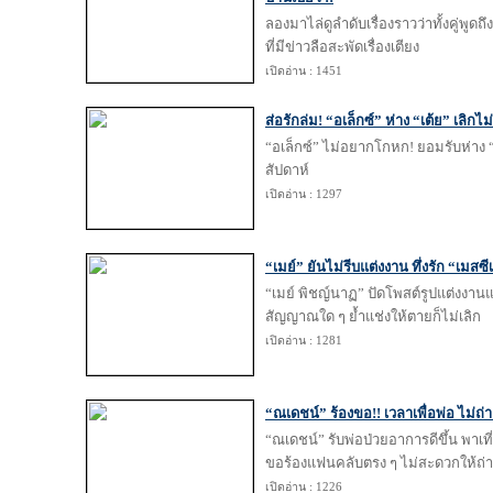
ลองมาไล่ดูลำดับเรื่องราวว่าทั้งคู่พูด
ที่มีข่าวลือสะพัดเรื่องเตียง
เปิดอ่าน : 1451
ส่อรักล่ม! “อเล็กซ์” ห่าง “เต้ย” เลิกไ
“อเล็กซ์” ไม่อยากโกหก! ยอมรับห่าง “เ
สัปดาห์
เปิดอ่าน : 1297
“เมย์” ยันไม่รีบแต่งงาน ทึ่งรัก “เมสซี
“เมย์ พิชญ์นาฏ” ปัดโพสต์รูปแต่งงานแ
สัญญาณใด ๆ ย้ำแช่งให้ตายก็ไม่เลิก
เปิดอ่าน : 1281
“ณเดชน์” ร้องขอ!! เวลาเพื่อพ่อ ไม่ถ่าย
“ณเดชน์” รับพ่อป่วยอาการดีขึ้น พาเท
ขอร้องแฟนคลับตรง ๆ ไม่สะดวกให้ถ่า
เปิดอ่าน : 1226