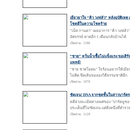
เยียวยาใจ “คิว วงฟลัว” หลังอุบัติเหต
โชคดีในความโชคร้าย
“เน็ท กานดา” เผยอาการ “คิว วงฟลัว” 
อัศจรรย์ คาดอีก 1 เดือนกลับบ้านได้
เปิดอ่าน : 1180
“ชาย” หวั่นน้ำเชื้อไม่แข็งแรง ขอเสิร์ฟร
แพทย์!
“ชาย ชาตโยดม” ใจร้อนอยากให้เมียป่อ
ไม่ติด ขีดเส้นขอลองวิธีธรรมชาติอีก
เปิดอ่าน : 1070
ชัดเจน! DNA จากชุดชั้นในสาวบาร์ต
คดีล่วงละเมิดทางเพศของ “ปาร์คยูชอน
ประเด็นที่ไม่ชัดเจน แต่สิ่งหนึ่งที่ตำรว
เปิดอ่าน : 1129