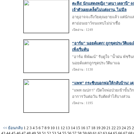
ตะลึง! นักแสดงหญิง “เดนา เดลานี” 60 
เจ้าตัวเผยเคล็ดไม่แต่งงาน, ไม่มีล
อายุอาจจะถึงวัยคุณยายแล้ว แต่นักแส
ตาอ่อนเยาว์จนแทบไม่น่าเชื่อ
เปิดอ่าน : 1249
“อาร์ม” นอยด์แตก! ถูกขุดประวัติแฉเล
เพิ่งเริ่มต้น
“อาร์ม พิพัฒน์” รับดูใจ “น้ำฝน พัชรินทร
นอยด์แตกถูกขุดประวัติมาแฉ
เปิดอ่าน : 1130
“แพท” กระซิบบอกพ่อให้กลับบ้าน! เคร
“แพท ณปภา” เปิดใจพ่อป่วยเข้าขั้นวิกฤต
อาการวันต่อวัน รับตัดลำไส้บางส่วน
เปิดอ่าน : 1195
<< ย้อนกลับ
1
2
3
4
5
6
7
8
9
10
11
12
13
14
15
16
17
18
19
20
21
22
23
24
25
43
44
45
46
47
48
49
50
51
52
53
54
55
56
57
58
59
60
61
62
63
64
65
66
67
68