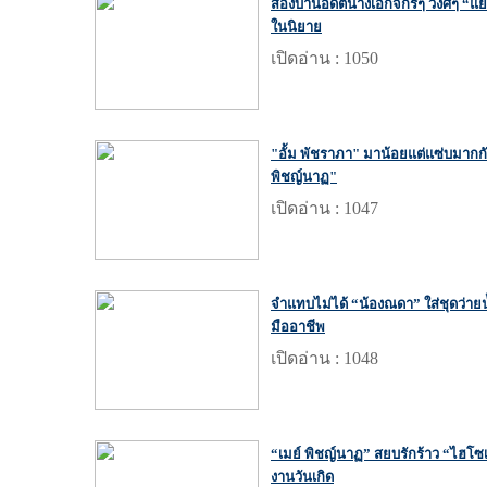
ส่องบ้านอดีตนางเอกจักรๆ วงศ์ๆ “แยม
ในนิยาย
เปิดอ่าน : 1050
"อั้ม พัชราภา" มาน้อยแต่แซ่บมากกับช
พิชญ์นาฏ"
เปิดอ่าน : 1047
จำแทบไม่ได้ “น้องณดา” ใส่ชุดว่าย
มืออาชีพ
เปิดอ่าน : 1048
“เมย์ พิชญ์นาฏ” สยบรักร้าว “ไฮโซเ
งานวันเกิด