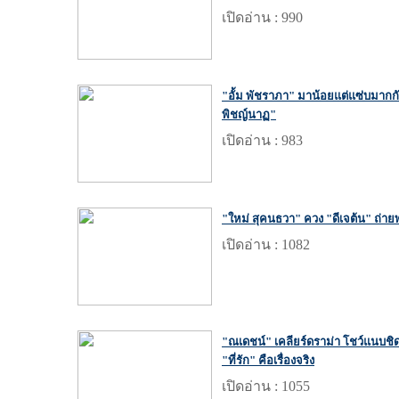
เปิดอ่าน : 990
"อั้ม พัชราภา" มาน้อยแต่แซ่บมากกับช
พิชญ์นาฏ"
เปิดอ่าน : 983
"ใหม่ สุคนธวา" ควง "ดีเจต้น" ถ่ายพรีเ
เปิดอ่าน : 1082
"ณเดชน์" เคลียร์ดราม่า โชว์แนบชิ
"ที่รัก" คือเรื่องจริง
เปิดอ่าน : 1055