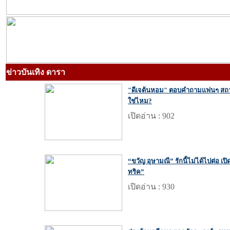
ข่าวบันเทิง ดารา
"ดีเจต้นหอม" ตอบคำถามแฟนๆ สถานะ
ใช่ไหม?
เปิดอ่าน : 902
“ขวัญ อุษามณี” รักนี้ไม่ได้ไปต่อ เ
ทริค”
เปิดอ่าน : 930