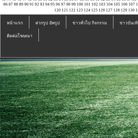
86
87
88
89
90
91
92
93
94
95
96
97
98
99
100
101
102
103
104
105
106
107
120
121
122
123
124
125
126
127
128
129
130
1
หน้าแรก
ฝากรูป อัพรูป
ข่าวทั่วไป กิจกรรม
ข่าวบันเทิ
ติดต่อโฆษณา