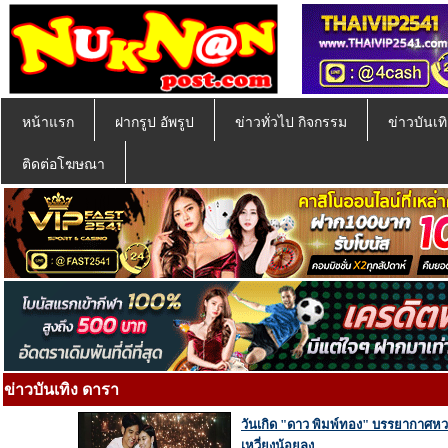
หน้าแรก
ฝากรูป อัพรูป
ข่าวทั่วไป กิจกรรม
ข่าวบันเทิ
ติดต่อโฆษณา
ข่าวบันเทิง ดารา
วันเกิด "ดาว พิมพ์ทอง" บรรยากาศหว
เหวี่ยงน้อยลง