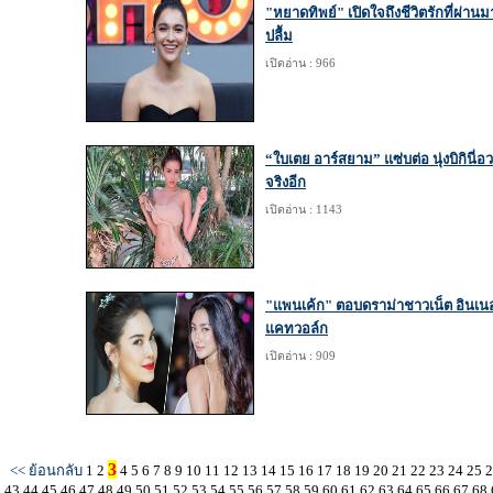
"หยาดทิพย์" เปิดใจถึงชีวิตรักที่ผ่านม
ปลื้ม
เปิดอ่าน : 966
“ใบเตย อาร์สยาม” แซ่บต่อ นุ่งบิกินี่อ
จริงอีก
เปิดอ่าน : 1143
"แพนเค้ก" ตอบดราม่าชาวเน็ต อินเนอร
แคทวอล์ก
เปิดอ่าน : 909
3
<< ย้อนกลับ
1
2
4
5
6
7
8
9
10
11
12
13
14
15
16
17
18
19
20
21
22
23
24
25
43
44
45
46
47
48
49
50
51
52
53
54
55
56
57
58
59
60
61
62
63
64
65
66
67
68