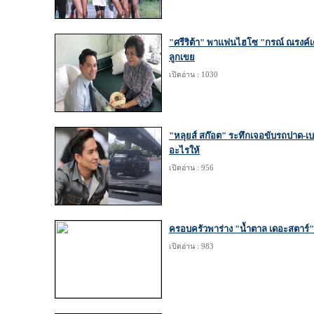
"ศรีริต้า" พาแฟนไฮโซ "กรณ์ ณรงค์เด
ลูกเขย
เปิดอ่าน : 1030
"หลุยส์ สก๊อต" ระทึกเจอขับรถปาด-เ
อะไรให้
เปิดอ่าน : 956
ครอบครัวพาร่าง "น้ำตาล เดอะสตาร์"
เปิดอ่าน : 983