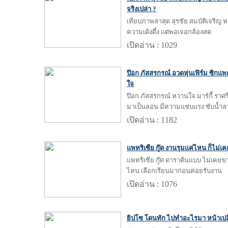
จริงเปล่า ?
เทียบภาพล่าสุด สุรชัย สมบัติเจริญ ห
ความเด้งดึ๋ง แต่พอเจอกล้องสด
เปิดอ่าน : 1029
ป๊อก ภัสสรกรณ์ อวดหุ่นเฟิร์ม ซิกแพ
ใจ
ป๊อก ภัสสรกรณ์ หวานใจ มาร์กี้ ราศร
มาเป็นลอน มีความแซ่บแรง ซับน้ำล
เปิดอ่าน : 1182
แพทริเซีย กู๊ด งานรุมแค่ไหน ก็ไม่เค
แพทริเซีย กู๊ด ดาราต้นแบบ ไม่เคยขา
ไหน เลือกเรียนมาก่อนค่อยรับงาน
เปิดอ่าน : 1076
ยิปโซ โดนทัก ไปทำอะไรมา หน้าเปล