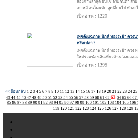
ส่องภาพล่าสุด ยิปโซ อริย์กันตา สว
เกาหลี จนโดนทัก ดูเปลี่ยนไป ทำอ
เปิดอ่าน : 1220
เพจดังแฉภาพ มิกค์ ทองระย้า ควงนาง
หรือเปล่า ?
เพจดังแฉภาพ มิกค์ ทองระย้า ควง พ
ใหม่ร่วมช่องเดินเที่ยวห้างสองต่อสอ
เปิดอ่าน : 1395
<< ย้อนกลับ
1
2
3
4
5
6
7
8
9
10
11
12
13
14
15
16
17
18
19
20
21
22
23
24
2
63
43
44
45
46
47
48
49
50
51
52
53
54
55
56
57
58
59
60
61
62
64
65
66
67
85
86
87
88
89
90
91
92
93
94
95
96
97
98
99
100
101
102
103
104
105
106
119
120
121
122
123
124
125
126
127
128
129
1