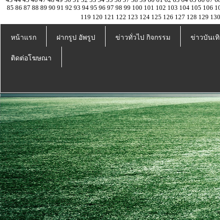
85
86
87
88
89
90
91
92
93
94
95
96
97
98
99
100
101
102
103
104
105
106
1
119
120
121
122
123
124
125
126
127
128
129
13
หน้าแรก
ฝากรูป อัพรูป
ข่าวทั่วไป กิจกรรม
ข่าวบันเทิ
ติดต่อโฆษณา