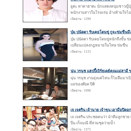
ยูตะ ทาคาฮาตะ นักแสดงหนุ่มชาวญี่ปุ่น
พนักงานสาวในโรงแรม อ้างห้ามใจไม่
เปิดอ่าน : 1290
บุ๋ม ปนัดดา รับเคยโดนขู่ กูจะข่มขืนม
บุ๋ม ปนัดดา รับเคยโดนขู่หนักถึงขั้น ข
เปลี่ยนแปลงกฎหมายในโทษ ข่มขืน
เปิดอ่าน : 1125
นุ่น วรนุช แฮปปี้เบิร์ธเดย์คุณแม่สาม
นุ่น วรนุช งานยุ่งแค่ไหน ก็ไม่ลืมมาเบิ
แม่ของต๊อด ปิติ
เปิดอ่าน : 1096
เจ เจตริน เจ้านาย เจ้าขุน เอามือปิด
เจ เจตริน ประชดคนว่า นำทีมลูกชาย เ
ปิ่น เก็จมณี ที่สวมชุดว่ายน้ำ
เปิดอ่าน : 1375