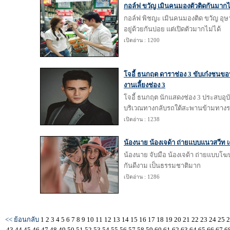
กอล์ฟ ขวัญ เมินคนมองตัวติดกันมากไ
กอล์ฟ พิชญะ เมินคนมองติด ขวัญ อุษ
อยู่ด้วยกันบ่อย แต่เปิดตัวมากไม่ได้
เปิดอ่าน : 1200
โจอี้ ธนกฤต ดาราช่อง 3 ขับเก๋งชนขอ
งานเลี้ยงช่อง 3
โจอี้ ธนกฤต นักแสดงช่อง 3 ประสบอุบ
บริเวณทางกลับรถใต้สะพานข้ามทาง
เปิดอ่าน : 1238
น้องนาย น้องเจด้า ถ่ายแบบแนวสวีท เคมี
น้องนาย จับมือ น้องเจด้า ถ่ายแบบโฆษ
กันดีงาม เป็นธรรมชาติมาก
เปิดอ่าน : 1286
<< ย้อนกลับ
1
2
3
4
5
6
7
8
9
10
11
12
13
14
15
16
17
18
19
20
21
22
23
24
25
43
44
45
46
47
48
49
50
51
52
53
54
55
56
57
58
59
60
61
62
63
64
65
66
67
6