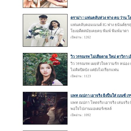
ดราม่า ! แฟนคลับห่วง ฟาง คบ ว่าน 
แฟนคลับคอมเมนต์ IG ฟาง ธนันต์ธรญ์
โยงอดีตสมัยเคยคบ พิมพ์ พิมพ์มาดา
เปิดอ่าน : 1262
วิว วรรณรท ไม่เสียดาย ใหม่ ดาวิกา เ
วิว วรรณรท เผยหัวใจความรัก หน่อง ธน
ไม่คิดปิดบัง แต่ยังไม่เรียกแฟน
เปิดอ่าน : 1123
แพท ณปภา เอาจริง ยิงปืนใส่ เบนซ์ เรซซ
แพท ณปภา โหดจริง เอาจริง เล่นจริง ยิง
พอใจไปงานมอเตอร์เซลล์
เปิดอ่าน : 1092