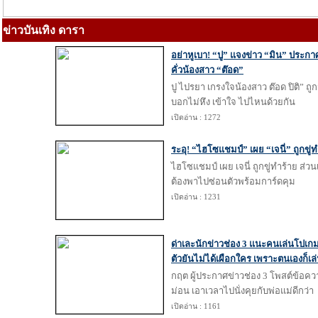
ข่าวบันเทิง ดารา
อย่าหูเบา! “ปู” แจงข่าว “มิน” ประกา
คั่วน้องสาว “ต๊อด”
ปู ไปรยา เกรงใจน้องสาว ต๊อด ปิติ” ถู
บอกไม่หึง เข้าใจ ไปไหนด้วยกัน
เปิดอ่าน : 1272
ระอุ! “ไฮโซแชมป์” เผย “เจนี่” ถูกขู่ท
ไฮโซแชมป์ เผย เจนี่ ถูกขู่ทำร้าย ส่ว
ต้องพาไปซ่อนตัวพร้อมการ์ดคุม
เปิดอ่าน : 1231
ด่าเละนักข่าวช่อง 3 แนะคนเล่นโปเก
ตัวยันไม่ได้เผือกใคร เพราะตนเองก็เล
กฤต ผู้ประกาศข่าวช่อง 3 โพสต์ข้อคว
ม่อน เอาเวลาไปนั่งคุยกับพ่อแม่ดีกว่า
เปิดอ่าน : 1161