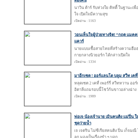
สองคน
นาวิน ต้าร์ รับห่วงใย คิทตี้ ในฐานะเ
ใจ เปิดใจมีความสุข
เปิดอ่าน : 1163
วอนเห็นใจผู้ป่วยทางจิต! “กฤต แมคคล
แควร์
นายแบบเชื้อสายไทยที่สร้างความฮือฮ
กายกลางนิวยอร์ก ได้กล่าวเปิดใจ
เปิดอ่าน : 1334
มาอีกเซต ! ออร์แลนโด บลูม สวีท เคที
หลุดเซต 2 เคที่ เพอร์รี่ สวีทหวาน ออ
อิตาลีแถมรอบนี้โชว์ก้นขาวอล่างฉ่าง
เปิดอ่าน : 1989
พ่อเจ-น้องเจ้านาย เมินคนติง แม่ปิ่น ใส
ชุดว่ายน้ำ
เจ เจตริน ไม่ซีเรียสคนติง ปิ่น เก็จมณี 
ลูก มองเป็นเรื่องขำ ๆ บอก