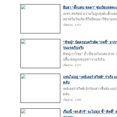
ฮือฮา “ตั๊กแตน ชลดา” ซุ่มเงียบจดทะ
เพชร สหรัตน์ หวานใจลูกทุ่งดัง ตั๊ก
สมรสในวันเกิด ดีใจมีคนมาใช้นามสก
เปิดอ่าน : 1351
“พิชญ์” ปัดครอบครัวตัด “ฤทธิ์” จาก
รุนแรงเกินจริง
พิชญ์ กาไชย” ย้ำ พี่ชายไม่แต่ง ส่วน “
ปลื้ม พ้อถูกเสนอข่าวเวอร์เกิน
เปิดอ่าน : 1131
แฟนไม่อยู่ “เทย์เลอร์ สวิฟต์” ร่าเริง 
คลับ
เทย์เลอร์ สวิฟต์ นักร้องสาวชื่อดัง แอ
คลับ
เปิดอ่าน : 1169
เรื่องนี้ “ดร.ต้าร์” จะไม่ยุ่ง! ชี้ “คิทต