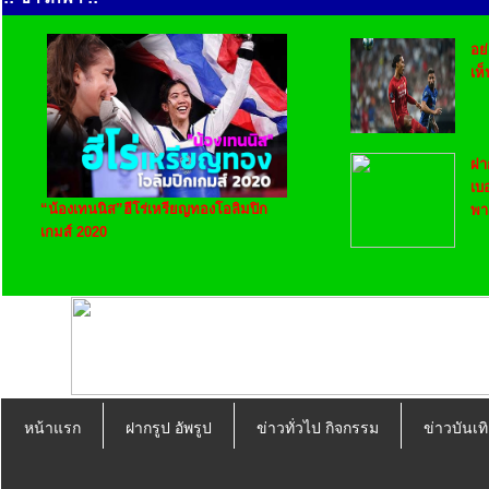
อย่
เห
ฝา
เบอ
“น้องเทนนิส”ฮีโร่เหรียญทองโอลิมปิก
พา
เกมส์ 2020
หน้าแรก
ฝากรูป อัพรูป
ข่าวทั่วไป กิจกรรม
ข่าวบันเทิ