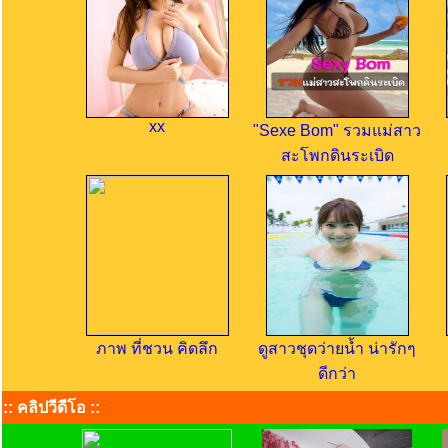
xx
"Sexe Bom" รวมแม่สาว
สะโพกดินระเบิด
ภาพ ที่ชวน คิดลึก
ดูสาวชุดว่ายน้ำ น่ารักๆ
ดีกว่า
:: คลิปวีดีโอ ::