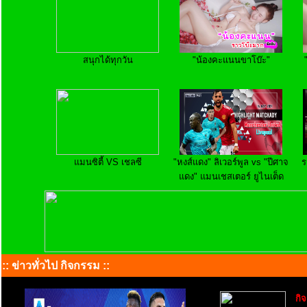
สนุกได้ทุกวัน
"น้องคะแนนขาโบ๊ะ"
แมนซิตี้ VS เชลซี
"หงส์แดง" ลิเวอร์พูล vs "ปีศาจ
ร
แดง" แมนเชสเตอร์ ยูไนเต็ด
:: ข่าวทั่วไป กิจกรรม ::
กิ