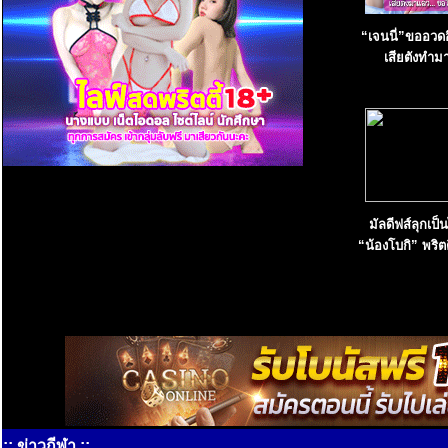
“เจนนี่”ขออวดอ
เสียตังทำม
มัลดีฟส์ลุกเป็น
“น้องโบกิ” พริตต
:: ข่าวกีฬา ::