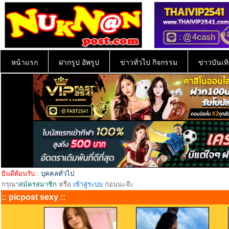
หน้าแรก
ฝากรูป อัพรูป
ข่าวทั่วไป กิจกรรม
ข่าวบันเทิ
ยินดีต้อนรับ :
บุคคลทั่วไป
กรุณา
สมัครสมาชิก
หรือ
เข้าสู่ระบบ
ก่อนนะจ๊ะ
:: picpost sexy ::