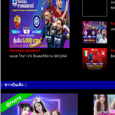
แม
พุ
กิ
เลส
กิจกรรมทายผลสกอร์
กิ
เอเอส โรม่า VS อินเตอร์มิลาน 04/12/64
อิ
:: ข่าวบันเทิง ::