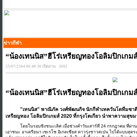
ข่าวกีฬา
“น้องเทนนิส”ฮีโร่เหรียญทองโอลิมปิกเกมส
25/07/2564 06:49:30 เปิดอ่าน : 3692
“น้องเทนนิส”ฮีโร่เหรียญทอง
โอลิมปิกเกมส
"เทนนิส" พาณิภัค วงศ์พัฒนกิจ นักกีฬาเทควันโดทีมชาติ
เหรียญทอง โอลิมปิกเกมส์ 2020 ที่กรุงโตเกียว นำพาความสุข
โดยในรอบชิงชนะเลิศ เมื่อช่วงค่ำวันเสาร์ที่ 24 กรกฎาคม ที่ผ่
เอาชนะ อาเดรียนา เซเรโซ อิเกลเซียส ดาวรุ่งชาวสเปน ไปได้แบบสุด