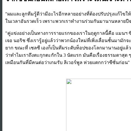
"ผมและลูกทีมรู้ดีว่ามีอะไรอีกหลายอย่างที่ต้องปรับปรุงแก้ไขให้ด
ในเวลาอันรวดเร็ว เพราะพวกเราทำงานร่วมกันมานานหลายปีจนเข
​"คู่แข่งอย่างเป็นทางการรายแรกของเราในฤดูกาลนี้คือ แมนฯ ซิ
เจอ นอริช ซึ่งเรารู้อยู่แล้วว่าพวกน้องใหม่ที่เพิ่งเลื่อนชั้นมา
ยาก ขณะที่ เชลซี เองก็เป็นทีมระดับท็อปของโลกมานานอยู่แล้ว
ว่าทำไมเราถึงตะกุกตะกักใน 3 นัดแรก มันคือเรื่องธรรมดาสุด
เหมือนกันที่มีคนต่อว่าเกมรับ ลิเวอร์พูล ห่วยแตกกว่าซีซั่นก่อน"