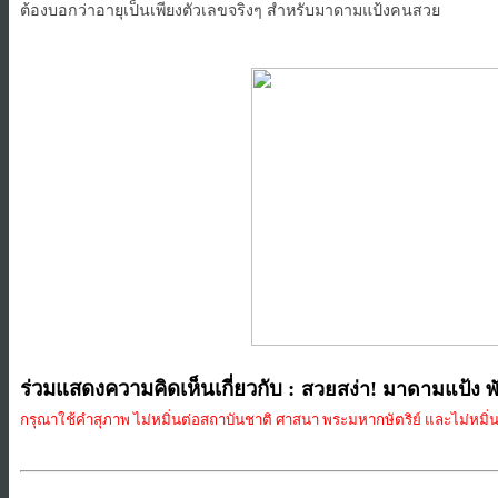
ต้องบอกว่าอายุเป็นเพียงตัวเลขจริงๆ สำหรับมาดามแป้งคนสวย
ร่วมแสดงความคิดเห็นเกี่ยวกับ :
สวยสง่า! มาดามแป้ง 
กรุณาใช้คำสุภาพ ไม่หมิ่นต่อสถาบันชาติ ศาสนา พระมหากษัตริย์ และไม่หมิ่นป