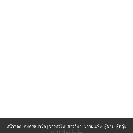
หน้าหลัก
|
สมัครสมาชิก
|
ข่าวทั่วไป
|
ข่าวกีฬา
|
ข่าวบันเทิง
|
ผู้ชาย
|
ผู้หญิง
Vip77 วีไอพีเจ็ดเจ็ด