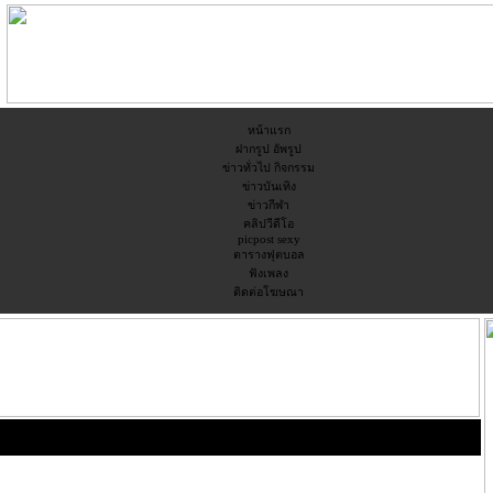
หน้าแรก
ฝากรูป อัพรูป
ข่าวทั่วไป กิจกรรม
ข่าวบันเทิง
ข่าวกีฬา
คลิปวีดีโอ
picpost sexy
ตารางฟุตบอล
ฟังเพลง
ติดต่อโฆษณา