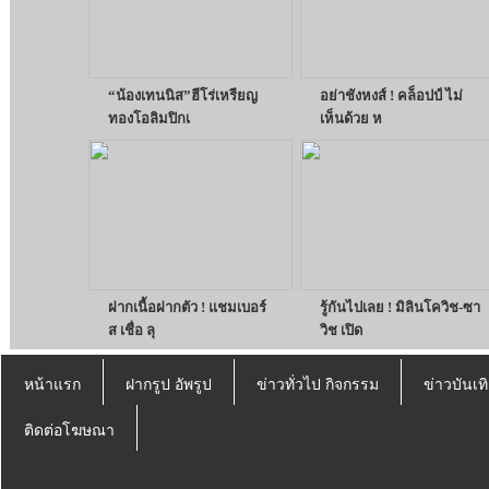
“น้องเทนนิส”ฮีโร่เหรียญ
อย่าชังหงส์ ! คล็อปป์ ไม่
ทองโอลิมปิกเ
เห็นด้วย ห
ฝากเนื้อฝากตัว ! แชมเบอร์
รู้กันไปเลย ! มิลินโควิช-ซา
ส เชื่อ ลุ
วิช เปิด
หน้าแรก
ฝากรูป อัพรูป
ข่าวทั่วไป กิจกรรม
ข่าวบันเทิ
ติดต่อโฆษณา