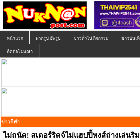
หน้าแรก
ฝากรูป อัพรูป
ข่าวทั่วไป กิจกรรม
ข่าวบันเทิ
ติดต่อโฆษณา
ข่าวกีฬา
ไม่ถนัด! สเตอร์ริดจ์ไม่แฮปปี้หงส์ถ่างเล่นริม