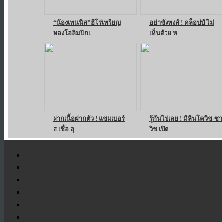
“น้องเทนนิส”ฮีโร่เหรียญ
อย่าชังหงส์ ! คล็อปป์ ไม่
ทองโอลิมปิกเ
เห็นด้วย ห
ฝากเนื้อฝากตัว ! แชมเบอร์
รู้กันไปเลย ! มิลินโควิช-ซา
ส เชื่อ ลุ
วิช เปิด