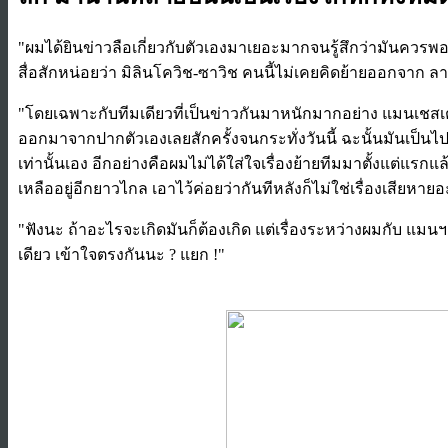
​"ผมได้ยินข่าวลือเกี่ยวกับตัวเองมาเยอะมากจนรู้สึกว่ามันควร
สื่อสักหน่อยว่า มิลินโควิช-ซาวิช คนนี้ไม่เคยคิดย้ายออกจาก ลาซ
"โดยเฉพาะกับทีมเดียวที่เป็นข่าวกันมาหนักมากอย่าง แมนเชสเตอ
ออกมาจากปากตัวเองเลยสักครั้งจนกระทั่งวันนี้ ฉะนั้นมันเป็นไปไม
เท่านั้นเอง อีกอย่างคือผมไม่ได้ใส่ใจเรื่องย้ายทีมมาตั้งแต่แรกแล
เหลืออยู่อีกยาวไกล เอาไว้ค่อยว่ากันทีหลังก็ไม่ใช่เรื่องเสียหายอ
"ฟังนะ ถ้าอะไรจะเกิดมันก็ต้องเกิด แต่เรื่องระหว่างผมกับ แมนฯ 
เดียว เข้าใจตรงกันนะ ? แยก !"