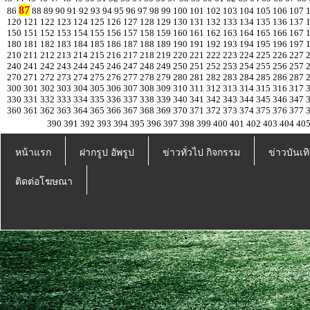
87
86
88
89
90
91
92
93
94
95
96
97
98
99
100
101
102
103
104
105
106
107
120
121
122
123
124
125
126
127
128
129
130
131
132
133
134
135
136
137
150
151
152
153
154
155
156
157
158
159
160
161
162
163
164
165
166
167
180
181
182
183
184
185
186
187
188
189
190
191
192
193
194
195
196
197
210
211
212
213
214
215
216
217
218
219
220
221
222
223
224
225
226
227
240
241
242
243
244
245
246
247
248
249
250
251
252
253
254
255
256
257
270
271
272
273
274
275
276
277
278
279
280
281
282
283
284
285
286
287
300
301
302
303
304
305
306
307
308
309
310
311
312
313
314
315
316
317
330
331
332
333
334
335
336
337
338
339
340
341
342
343
344
345
346
347
360
361
362
363
364
365
366
367
368
369
370
371
372
373
374
375
376
377
390
391
392
393
394
395
396
397
398
399
400
401
402
403
404
40
หน้าแรก
ฝากรูป อัพรูป
ข่าวทั่วไป กิจกรรม
ข่าวบันเทิ
ติดต่อโฆษณา