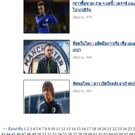
[ข่าวซื้อขาย] ง่าย ๆ แค่นี้ ! เคราช์ แนะ
ไป บาเยิร์น
เปิดอ่าน : 978
ที่สุดในโลก ! อดีตมือกาวเรือ เชื่อ เอ
เกปา
เปิดอ่าน : 940
ชัดพอไหม ! ฮาว เปิดใจหลัง อาเก้ ตก
เปิดอ่าน : 991
<< ย้อนกลับ
1
2
3
4
5
6
7
8
9
10
11
12
13
14
15
16
17
18
19
20
21
22
23
24
25
43
44
45
46
47
48
49
50
51
52
53
54
55
56
57
58
59
60
61
62
63
64
65
66
67
68