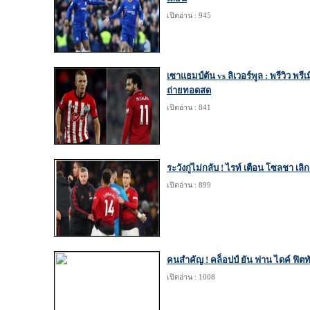
เปิดอ่าน : 945
เซาแธมป์ตัน vs ลิเวอร์พูล : พรีวิว พรี
ถ่ายทอดสด
เปิดอ่าน : 841
ระวังกู่ไม่กลับ ! ไรท์ เตือน โซลชา เล
เปิดอ่าน : 899
คนสำคัญ ! คล็อปป์ ยัน ฟาน ไดค์ ฟิตท
เปิดอ่าน : 1008