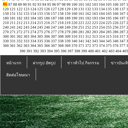
86
87
88
89
90
91
92
93
94
95
96
97
98
99
100
101
102
103
104
105
106
107
120
121
122
123
124
125
126
127
128
129
130
131
132
133
134
135
136
137
150
151
152
153
154
155
156
157
158
159
160
161
162
163
164
165
166
167
180
181
182
183
184
185
186
187
188
189
190
191
192
193
194
195
196
197
210
211
212
213
214
215
216
217
218
219
220
221
222
223
224
225
226
227
240
241
242
243
244
245
246
247
248
249
250
251
252
253
254
255
256
257
270
271
272
273
274
275
276
277
278
279
280
281
282
283
284
285
286
287
300
301
302
303
304
305
306
307
308
309
310
311
312
313
314
315
316
317
330
331
332
333
334
335
336
337
338
339
340
341
342
343
344
345
346
347
360
361
362
363
364
365
366
367
368
369
370
371
372
373
374
375
376
377
390
391
392
393
394
395
396
397
398
399
400
401
402
403
404
40
หน้าแรก
ฝากรูป อัพรูป
ข่าวทั่วไป กิจกรรม
ข่าวบันเทิ
ติดต่อโฆษณา