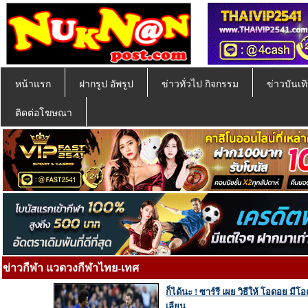
หน้าแรก
ฝากรูป อัพรูป
ข่าวทั่วไป กิจกรรม
ข่าวบันเทิ
ติดต่อโฆษณา
ข่าวกีฬา แวดวงกีฬาไทย-เทศ
ก็ได้นะ ! ซาร์รี เผย วิธีให้ โอดอย ม
เลียน