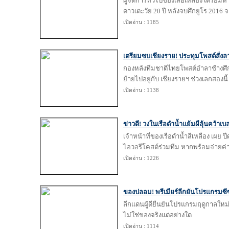
ผู้จัดการทั่วไปของเสือเหลือง เตรียม
ดาวเตะวัย 20 ปี หลังจบศึกยูโร 2016 จ
เปิดอ่าน : 1185
เตรียมซบเชียงราย! ประทุมโพสต์สั่งล
กองหลังทีมชาติไทยโพสต์อำลาช้างศึก
ย้ายไปอยู่กับ เชียงรายฯ ช่วงเลกสองนี้
เปิดอ่าน : 1138
ข่าวดี! วงในเรือดำน้ำแย้มผีลุ้นคว้าเบ
เจ้าหน้าที่ของเรือดำน้ำสีเหลือง เผย 
ไอวอรีโคสต์ร่วมทีม หากพร้อมจ่ายค่
เปิดอ่าน : 1226
ของปลอม! พรีเมียร์ลีกยันโปรแกรมซีซ
ลีกแดนผู้ดียืนยันโปรแกรมฤดูกาลใหม
ไม่ใช่ของจริงแต่อย่างใด
เปิดอ่าน : 1114