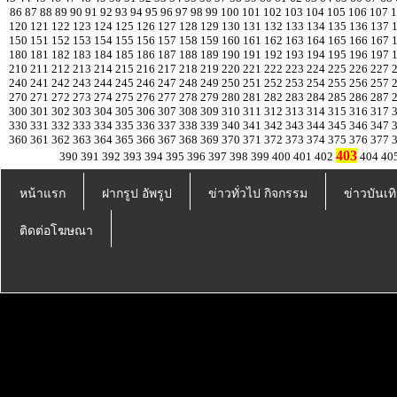
86
87
88
89
90
91
92
93
94
95
96
97
98
99
100
101
102
103
104
105
106
107
120
121
122
123
124
125
126
127
128
129
130
131
132
133
134
135
136
137
150
151
152
153
154
155
156
157
158
159
160
161
162
163
164
165
166
167
180
181
182
183
184
185
186
187
188
189
190
191
192
193
194
195
196
197
210
211
212
213
214
215
216
217
218
219
220
221
222
223
224
225
226
227
240
241
242
243
244
245
246
247
248
249
250
251
252
253
254
255
256
257
270
271
272
273
274
275
276
277
278
279
280
281
282
283
284
285
286
287
300
301
302
303
304
305
306
307
308
309
310
311
312
313
314
315
316
317
330
331
332
333
334
335
336
337
338
339
340
341
342
343
344
345
346
347
360
361
362
363
364
365
366
367
368
369
370
371
372
373
374
375
376
377
403
390
391
392
393
394
395
396
397
398
399
400
401
402
404
40
หน้าแรก
ฝากรูป อัพรูป
ข่าวทั่วไป กิจกรรม
ข่าวบันเทิ
ติดต่อโฆษณา