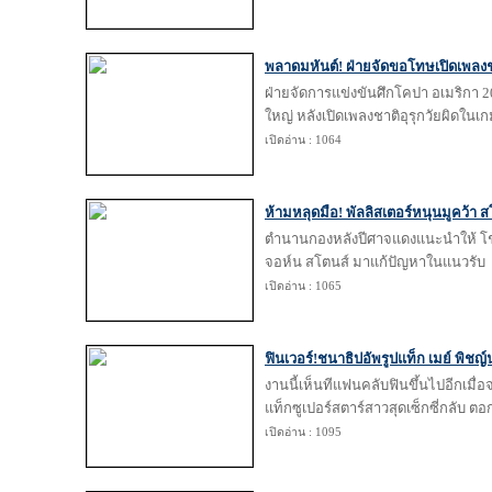
พลาดมหันต์! ฝ่ายจัดขอโทษเปิดเพลงชา
ฝ่ายจัดการแข่งขันศึกโคปา อเมริกา
ใหญ่ หลังเปิดเพลงชาติอุรุกวัยผิดในเกม
เปิดอ่าน : 1064
ห้ามหลุดมือ! พัลลิสเตอร์หนุนมูคว้า ส
ตำนานกองหลังปีศาจแดงแนะนำให้ โชเซ
จอห์น สโตนส์ มาแก้ปัญหาในแนวรับ
เปิดอ่าน : 1065
ฟินเวอร์!ชนาธิปอัพรูปแท็ก เมย์ พิชญ์
งานนี้เห็นทีแฟนคลับฟินขึ้นไปอีกเมื
แท็กซูเปอร์สตาร์สาวสุดเซ็กซี่กลับ ตอ
เปิดอ่าน : 1095