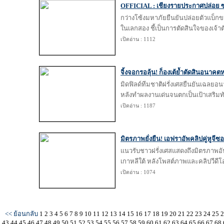
OFFICIAL : เชียงรายประกาศปล่อย ซาก
กว่างโซ้งมหาภัยยืนยันปล่อยตัวแบ็ก
ในเลกสอง ชี้เป็นการตัดสินใจของเจ้าต
เปิดอ่าน : 1112
จิ้งจอกรอลุ้น! ก็องเต้ย้ำตัดสินอนาคต
มิดฟิลด์ทีมชาติฝรั่งเศสยืนยันเฉลยอ
หลังทำผลงานเด่นจนตกเป็นเป้าเสริม
เปิดอ่าน : 1187
มิตรภาพยั่งยืน! เอฟราอัพคลิปคู่หูจีซ
แนวรับชาวฝรั่งเศสแสดงถึงมิตรภาพอ
เกาหลีใต้ หลังโพสต์ภาพและคลิปวีดีโอ
เปิดอ่าน : 1074
<< ย้อนกลับ
1
2
3
4
5
6
7
8
9
10
11
12
13
14
15
16
17
18
19
20
21
22
23
24
25
43
44
45
46
47
48
49
50
51
52
53
54
55
56
57
58
59
60
61
62
63
64
65
66
67
68