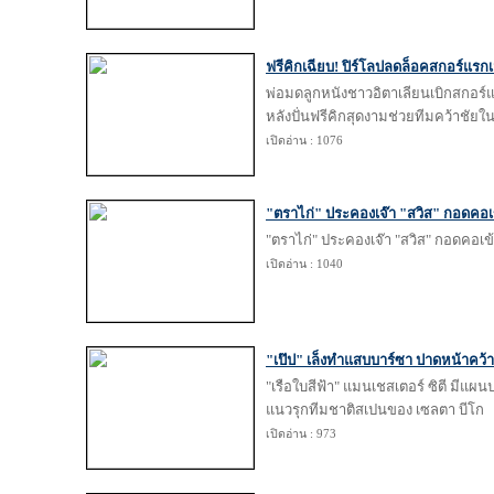
ฟรีคิกเฉียบ! ปิร์โลปลดล็อคสกอร์แรกเ
พ่อมดลูกหนังชาวอิตาเลียนเบิกสกอร์
หลังปั่นฟรีคิกสุดงามช่วยทีมคว้าชัยใ
เปิดอ่าน : 1076
"ตราไก่" ประคองเจ๊า "สวิส" กอดคอ
"ตราไก่" ประคองเจ๊า "สวิส" กอดคอเข
เปิดอ่าน : 1040
"เป๊ป" เล็งทำแสบบาร์ซา ปาดหน้าคว้
"เรือใบสีฟ้า" แมนเชสเตอร์ ซิตี มีแผ
แนวรุกทีมชาติสเปนของ เซลตา บีโก
เปิดอ่าน : 973