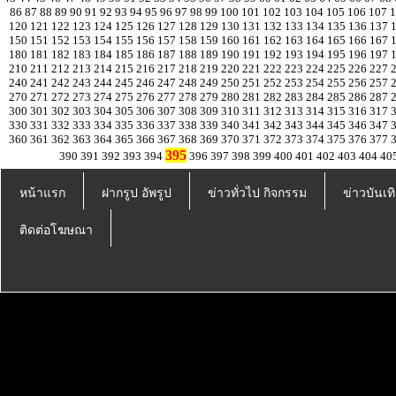
86
87
88
89
90
91
92
93
94
95
96
97
98
99
100
101
102
103
104
105
106
107
120
121
122
123
124
125
126
127
128
129
130
131
132
133
134
135
136
137
150
151
152
153
154
155
156
157
158
159
160
161
162
163
164
165
166
167
180
181
182
183
184
185
186
187
188
189
190
191
192
193
194
195
196
197
210
211
212
213
214
215
216
217
218
219
220
221
222
223
224
225
226
227
240
241
242
243
244
245
246
247
248
249
250
251
252
253
254
255
256
257
270
271
272
273
274
275
276
277
278
279
280
281
282
283
284
285
286
287
300
301
302
303
304
305
306
307
308
309
310
311
312
313
314
315
316
317
330
331
332
333
334
335
336
337
338
339
340
341
342
343
344
345
346
347
360
361
362
363
364
365
366
367
368
369
370
371
372
373
374
375
376
377
395
390
391
392
393
394
396
397
398
399
400
401
402
403
404
40
หน้าแรก
ฝากรูป อัพรูป
ข่าวทั่วไป กิจกรรม
ข่าวบันเทิ
ติดต่อโฆษณา