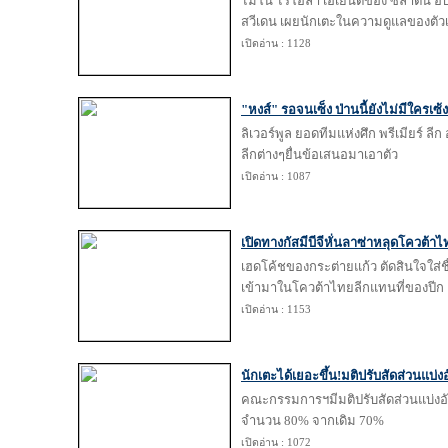
ไมโน ไรโอลา เอเยนต์ของ ซลาตัน อิบร
สวีเดน เผยนักเตะในความดูแลของตัว
เปิดอ่าน : 1128
"หงส์" รอจนเซ็ง ป่านนี้ยังไม่มีใครเซ
ลิเวอร์พูล ยอดทีมแห่งศึก พรีเมียร์ ลี
ลีกต่างๆยื่นข้อเสนอมาเอาตัว
เปิดอ่าน : 1087
เปิดทางกัสมีบีจีหั่นลาซ่าหลุดโควต้า
เฮดโค้ชของกระต่ายแก้ว ตัดสินใจใส่
เข้ามาในโควต้าไทยลีกแทนที่ของปีก
เปิดอ่าน : 1153
นักเตะได้เยอะขึ้น!มติปรับสัดส่วนแบ่ง
คณะกรรมการฯมีมติปรับสัดส่วนแบ่งอ
จำนวน 80% จากเดิม 70%
เปิดอ่าน : 1072