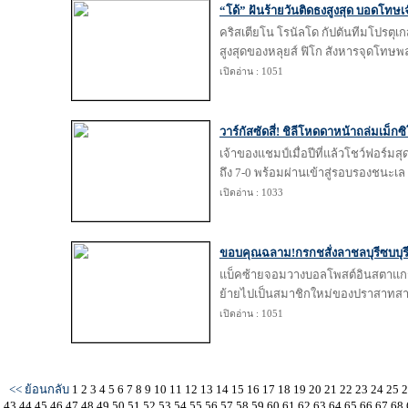
“โด้” ฝันร้ายวันติดธงสูงสุด บอดโทษเ
คริสเตียโน โรนัลโด กัปตันทีมโปรตุเ
สูงสุดของหลุยส์ ฟิโก สังหารจุดโทษ
เปิดอ่าน : 1051
วาร์กัสซัดสี่! ชิลีโหดดาหน้าถล่มเม็กซิ
เจ้าของแชมป์เมื่อปีที่แล้วโชว์ฟอร์
ถึง 7-0 พร้อมผ่านเข้าสู่รอบรองชนะเล
เปิดอ่าน : 1033
ขอบคุณฉลาม!กรกชสั่งลาชลบุรีซบบุรี
แบ็คซ้ายจอมวางบอลโพสต์อินสตาแกรม
ย้ายไปเป็นสมาชิกใหม่ของปราสาทสา
เปิดอ่าน : 1051
<< ย้อนกลับ
1
2
3
4
5
6
7
8
9
10
11
12
13
14
15
16
17
18
19
20
21
22
23
24
25
43
44
45
46
47
48
49
50
51
52
53
54
55
56
57
58
59
60
61
62
63
64
65
66
67
68