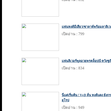
แฟนหงส์มีเสียว!ซาลาห์พร้อมลาลิเว
เปิดอ่าน : 799
แฟนลิเวอร์พูลอวยพรคล็อปป์-หวังชูถ้
เปิดอ่าน : 834
นี่แค่เริ่มต้น ! VvD ลั่น หงส์แดง ย
ยุโรป
เปิดอ่าน : 949