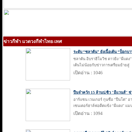
ข่าวกีฬา แวดวงกีฬาไทย-เทศ
ระดับ “ซลาตัน” ยังเนื้อเต้น “ป็อกบา
ซลาตัน อิบราฮิโมวิช ดาวยิง “ผีแดง”
เต้นไม่น้อยกับข่าวการเตรียมย้ายสู่
เปิดอ่าน : 1046
ปืนจำควัก 15 ล้านป.ซิว "อีแวนส์" ช
อาร์แซน เวนเกอร์ กุนซือ “ปืนโต” อ
เซนเตอร์ฮาล์ฟอดีตแข้ง “ผีแดง” แม
เปิดอ่าน : 1094