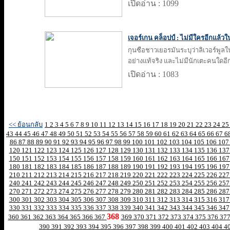
เปิดอ่าน : 1099
เจอร์เกน คล็อปป์ : ไม่มีใครอีกแล้วใ
กุนซือชาวเยอรมันระบุว่าลิเวอร์พูลใ
อย่างแท้จริง และไม่มีนักเตะคนใดอ
เปิดอ่าน : 1083
<< ย้อนกลับ
1
2
3
4
5
6
7
8
9
10
11
12
13
14
15
16
17
18
19
20
21
22
23
24
2
43
44
45
46
47
48
49
50
51
52
53
54
55
56
57
58
59
60
61
62
63
64
65
66
67
6
86
87
88
89
90
91
92
93
94
95
96
97
98
99
100
101
102
103
104
105
106
10
120
121
122
123
124
125
126
127
128
129
130
131
132
133
134
135
136
13
150
151
152
153
154
155
156
157
158
159
160
161
162
163
164
165
166
16
180
181
182
183
184
185
186
187
188
189
190
191
192
193
194
195
196
19
210
211
212
213
214
215
216
217
218
219
220
221
222
223
224
225
226
22
240
241
242
243
244
245
246
247
248
249
250
251
252
253
254
255
256
25
270
271
272
273
274
275
276
277
278
279
280
281
282
283
284
285
286
28
300
301
302
303
304
305
306
307
308
309
310
311
312
313
314
315
316
31
330
331
332
333
334
335
336
337
338
339
340
341
342
343
344
345
346
34
368
360
361
362
363
364
365
366
367
369
370
371
372
373
374
375
376
37
390
391
392
393
394
395
396
397
398
399
400
401
402
403
404
4