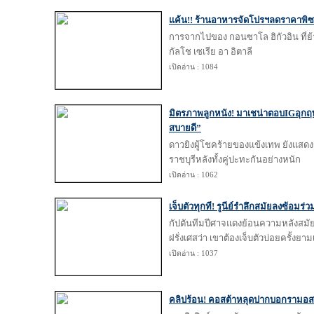
แค้น!! ร้านอาหารจัดโปรฯลดราคาพิซซ่า
การจากไปของ กอนซาโล ฮิกัวอิน ที่ย้
กัลโช เซเรีย อา อิตาลี
เปิดอ่าน : 1084
มิตรภาพลูกหนัง! มาเชน่าตอบIGอุกฤษณ
สบายดี”
ดาวยิงผู้โชคร้ายของแข้งเทพ ยังแสด
ราชบุรีหลังทั้งคู่ปะทะกันอย่างหนัก
เปิดอ่าน : 1062
เจ็บตัวทุกที! รูนีย์รำลึกสมัยลงซ้อมร่
กัปตันทีมปีศาจแดงย้อนความหลังสมั
ฝรั่งเศสว่า เขาต้องเจ็บตัวบ่อยครั้งยา
เปิดอ่าน : 1037
คลิปร้อน! คอสต้าหลุดปากบอกรามอส