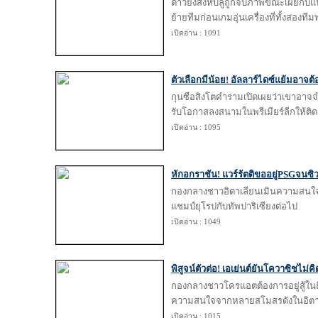
ดาวยิงสิงห์บลูถูกจับภาพขณะเผยกับแ
ย้ายทีมก่อนเกมอุ่นเครื่องที่ทั้งสองที
เปิดอ่าน : 1091
ตัวเลือกมีน้อย! อัลลาร์ไดซ์แย้มอาจต้
กุนซือสิงโตคำรามเปิดเผยว่าเขาอาจจำเ
รับโอกาสลงสนามในพรีเมียร์ลีกให้ติด
เปิดอ่าน : 1095
หักอกราชัน! แวร์รัตติขออยู่PSGจนซิ
กองกลางชาวอิตาเลียนเมินความสนใจจา
แชมป์ยุโรปกับทัพปาริเซียงต่อไป
เปิดอ่าน : 1049
พิสูจน์ตัวต่อ! เอเย่นต์ยันโควาซิชไม่ค
กองกลางชาวโครแอตต้องการอยู่สู้ในถิ
ความสนใจจากหลายสโมสรดังในอิตา
เปิดอ่าน : 1015