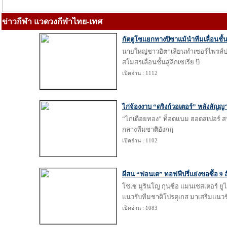
ข่าวกีฬา แวดวงกีฬาไทย-เทศ
กัตตูโซแยกทางปิซาแม้นำทีมเลื่อนชั้
นายใหญ่ชาวอิตาเลียนทำเซอร์ไพรส
สโมสรเลื่อนชั้นสู่ลีกเซเรีย บี
เปิดอ่าน : 1112
ไก่จ้องงาบ “ดริงก์วอเตอร์” หลังสัญญา
“ไก่เดือยทอง” ท็อตแนม ฮอตสเปอร์ สน
กลางทีมชาติอังกฤ
เปิดอ่าน : 1102
ผีสน “ฟอนเต” ทอฟฟีปรี่แย่งขอซื้อ 9 
โชเซ มูรินโญ กุนซือ แมนเชสเตอร์ ยู
แนวรับทีมชาติโปรตุเกส มาเสริมแนวร
เปิดอ่าน : 1083