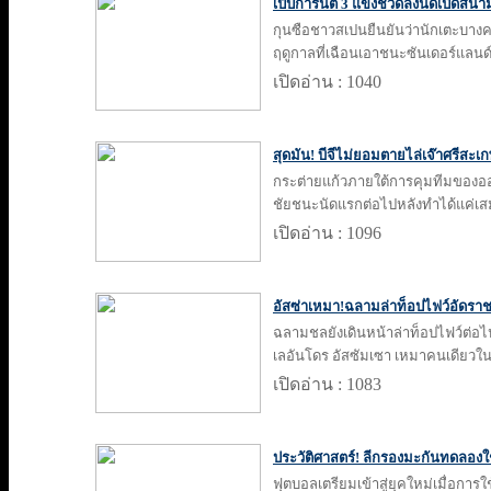
เป๊ปการันตี 3 แข้งชวดลงนัดเปิดสนา
กุนซือชาวสเปนยืนยันว่านักเตะบางค
ฤดูกาลที่เฉือนเอาชนะซันเดอร์แลนด์
เปิดอ่าน : 1040
สุดมัน! บีจีไม่ยอมตายไล่เจ๊าศรีสะเ
กระต่ายแก้วภายใต้การคุมทีมของออ
ชัยชนะนัดแรกต่อไปหลังทำได้แค่เส
เปิดอ่าน : 1096
อัสซ่าเหมา!ฉลามล่าท็อปไฟว์อัดราชบ
ฉลามชลยังเดินหน้าล่าท็อปไฟว์ต่อไป
เลอันโดร อัสซัมเซา เหมาคนเดียวใ
เปิดอ่าน : 1083
ประวัติศาสตร์! ลีกรองมะกันทดลองใช้
ฟุตบอลเตรียมเข้าสู่ยุคใหม่เมื่อการใช้ว