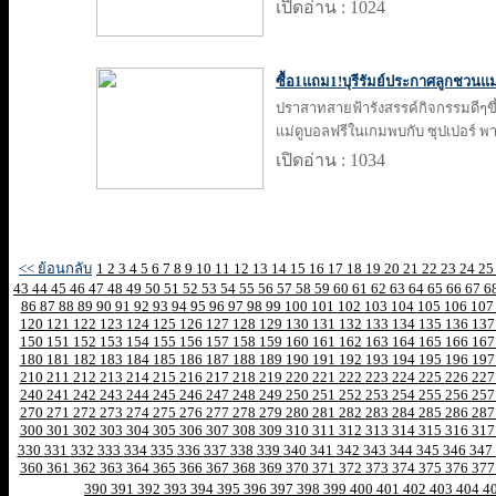
เปิดอ่าน : 1024
ซื้อ1แถม1!บุรีรัมย์ประกาศลูกชวน
ปราสาทสายฟ้ารังสรรค์กิจกรรมดีๆขึ
แม่ดูบอลฟรีในเกมพบกับ ซุปเปอร์ พ
เปิดอ่าน : 1034
<< ย้อนกลับ
1
2
3
4
5
6
7
8
9
10
11
12
13
14
15
16
17
18
19
20
21
22
23
24
2
43
44
45
46
47
48
49
50
51
52
53
54
55
56
57
58
59
60
61
62
63
64
65
66
67
6
86
87
88
89
90
91
92
93
94
95
96
97
98
99
100
101
102
103
104
105
106
10
120
121
122
123
124
125
126
127
128
129
130
131
132
133
134
135
136
13
150
151
152
153
154
155
156
157
158
159
160
161
162
163
164
165
166
16
180
181
182
183
184
185
186
187
188
189
190
191
192
193
194
195
196
19
210
211
212
213
214
215
216
217
218
219
220
221
222
223
224
225
226
22
240
241
242
243
244
245
246
247
248
249
250
251
252
253
254
255
256
25
270
271
272
273
274
275
276
277
278
279
280
281
282
283
284
285
286
28
300
301
302
303
304
305
306
307
308
309
310
311
312
313
314
315
316
31
330
331
332
333
334
335
336
337
338
339
340
341
342
343
344
345
346
347
360
361
362
363
364
365
366
367
368
369
370
371
372
373
374
375
376
37
390
391
392
393
394
395
396
397
398
399
400
401
402
403
404
4