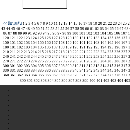
<< ย้อนกลับ
1
2
3
4
5
6
7
8
9
10
11
12
13
14
15
16
17
18
19
20
21
22
23
24
25
2
43
44
45
46
47
48
49
50
51
52
53
54
55
56
57
58
59
60
61
62
63
64
65
66
67
68
86
87
88
89
90
91
92
93
94
95
96
97
98
99
100
101
102
103
104
105
106
107
120
121
122
123
124
125
126
127
128
129
130
131
132
133
134
135
136
137
150
151
152
153
154
155
156
157
158
159
160
161
162
163
164
165
166
167
180
181
182
183
184
185
186
187
188
189
190
191
192
193
194
195
196
197
210
211
212
213
214
215
216
217
218
219
220
221
222
223
224
225
226
227
240
241
242
243
244
245
246
247
248
249
250
251
252
253
254
255
256
257
270
271
272
273
274
275
276
277
278
279
280
281
282
283
284
285
286
287
300
301
302
303
304
305
306
307
308
309
310
311
312
313
314
315
316
317
330
331
332
333
334
335
336
337
338
339
340
341
342
343
344
345
346
347
360
361
362
363
364
365
366
367
368
369
370
371
372
373
374
375
376
377
390
391
392
393
394
395
396
397
398
399
400
401
402
403
404
40