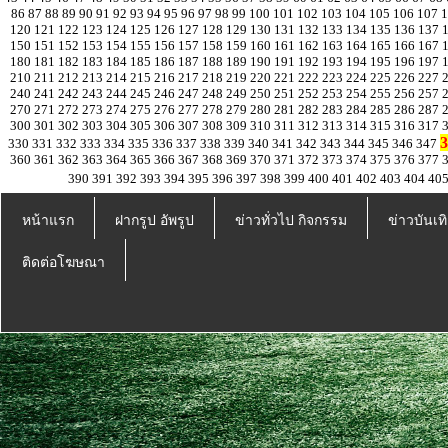
86
87
88
89
90
91
92
93
94
95
96
97
98
99
100
101
102
103
104
105
106
107
120
121
122
123
124
125
126
127
128
129
130
131
132
133
134
135
136
137
150
151
152
153
154
155
156
157
158
159
160
161
162
163
164
165
166
167
180
181
182
183
184
185
186
187
188
189
190
191
192
193
194
195
196
197
210
211
212
213
214
215
216
217
218
219
220
221
222
223
224
225
226
227
240
241
242
243
244
245
246
247
248
249
250
251
252
253
254
255
256
257
270
271
272
273
274
275
276
277
278
279
280
281
282
283
284
285
286
287
300
301
302
303
304
305
306
307
308
309
310
311
312
313
314
315
316
317
3
330
331
332
333
334
335
336
337
338
339
340
341
342
343
344
345
346
347
360
361
362
363
364
365
366
367
368
369
370
371
372
373
374
375
376
377
390
391
392
393
394
395
396
397
398
399
400
401
402
403
404
40
หน้าแรก
ฝากรูป อัพรูป
ข่าวทั่วไป กิจกรรม
ข่าวบันเทิ
ติดต่อโฆษณา