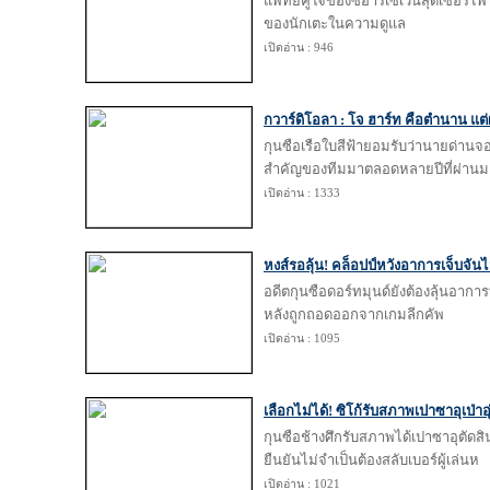
แพทย์คู่ใจของซีอาร์เซเว่นสุดเซอร์ไ
ของนักเตะในความดูแล
เปิดอ่าน : 946
กวาร์ดิโอลา : โจ ฮาร์ท คือตำนาน แต
กุนซือเรือใบสีฟ้ายอมรับว่านายด่าน
สำคัญของทีมมาตลอดหลายปีที่ผ่านม
เปิดอ่าน : 1333
หงส์รอลุ้น! คล็อปป์หวังอาการเจ็บจันไ
อดีตกุนซือดอร์ทมุนด์ยังต้องลุ้นอาก
หลังถูกถอดออกจากเกมลีกคัพ
เปิดอ่าน : 1095
เลือกไม่ได้! ซิโก้รับสภาพเปาซาอุเป่าอุ
กุนซือช้างศึกรับสภาพได้เปาซาอุตัดสิ
ยืนยันไม่จำเป็นต้องสลับเบอร์ผู้เล่นห
เปิดอ่าน : 1021