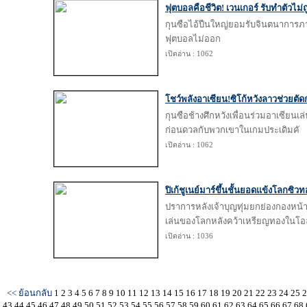
ฟุตบอลคือชีวิต! เวนเกอร์ รับทำตัวไม่ถ
กุนซือไอ้ปืนใหญ่ยอมรับจินตนาการภา
ฟุตบอลไม่ออก
เปิดอ่าน : 1062
โชว์พลังอาเซียน!ซิโก้หวังลาวช่วยตั
กุนซือช้างศึกหวังเพื่อนร่วมอาเซียนเล
ก่อนดวลกับพวกเขาในเกมประเดิมคั
เปิดอ่าน : 1062
ปิเก้ชูเนย์มาร์ขึ้นชั้นยอดแข้งโลกซิว
ปราการหลังเจ้าบุญทุ่มยกย่องกองหน้าเพ
เล่นของโลกหลังคว้าเหรียญทองในโอ
เปิดอ่าน : 1036
<< ย้อนกลับ
1
2
3
4
5
6
7
8
9
10
11
12
13
14
15
16
17
18
19
20
21
22
23
24
25
43
44
45
46
47
48
49
50
51
52
53
54
55
56
57
58
59
60
61
62
63
64
65
66
67
68