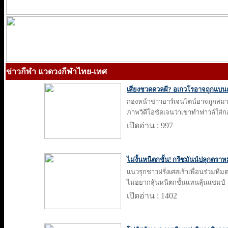
ข่าวกีฬา แวดวงกีฬาไทย-เทศ
เสี่ยงชวดดวลผี? อเกวโรอาจถูกแบนค
กองหน้าชาวอาร์เจนไตน์อาจถูกสม
ภาพวิดีโอชัดเจนว่าเขาทำฟาวล์ใส่ก
เปิดอ่าน : 997
ไม่งั้นหนีตกชั้น! กรีซมันน์ปลุกตรา
แนวรุกชาวฝรั่งเศสเร้าเพื่อนร่วมที
ไม่อยากลุ้นหนีตกชั้นแทนลุ้นแชมป์
เปิดอ่าน : 1402