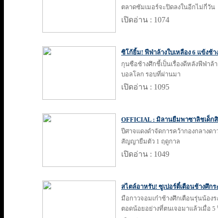
ตลาดซัมเมอร์จะปิดลงในอีกไม่กี่วัน
เปิดอ่าน : 1074
ซิโก้ยิ้ม! ฟีฟ่าล้างใบเหลือง 6 แข้งช
กุนซือช้างศึกชี้เป็นเรื่องดีหลังฟีฟ่
บอลโลก รอบที่ผ่านมา
เปิดอ่าน : 1095
OFFICIAL : มิลานยืมพาซาลิชเด็กสิง
ปีศาจแดงดำจัดการคว้ากองกลางดาวโ
สัญญายืมตัว 1 ฤดูกาล
เปิดอ่าน : 1049
สไตล์อาหรับ! ซูเปอร์ตี๋เตือนช้างศึกร
มือกาวจอมเก๋าช้างศึกเตือนรุ่นน้องร
ตอดน้อยอย่างที่ตนเจอมาแล้วเมื่อ 5 