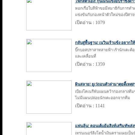
โฟกัสตัวเอง! กุนเมินแข่งอิบราชิงด
หอกเรือใบสีฟ้าขอมีสมาธิกับการทำผ
แข่งขันกับกองหน้าตัวใหม่ของปีศา
เปิดอ่าน : 1079
กลับสู่พื้นฐาน! เนวินเร้าแข้ง อยากให้
บิ๊กบอสปราสาทสายฟ้า เร้านักเตะต้อ
และเคลื่อนที่
เปิดอ่าน : 1359
ฝันสลาย! ยูเว่ถอนตัวล่ามาตุยดี้เหต
เบียงโคเนรีพับแผนคว้ากองกลางทีมชา
ไม่มีแผนปล่อยนักเตะออกจากทีม
เปิดอ่าน : 1141
แฟนลุ้น! คอนเต้แย้มสิงห์เสริมทัพส่
เทรนเนอร์สิงโตน้ำเงินครามเผยเป็นนั