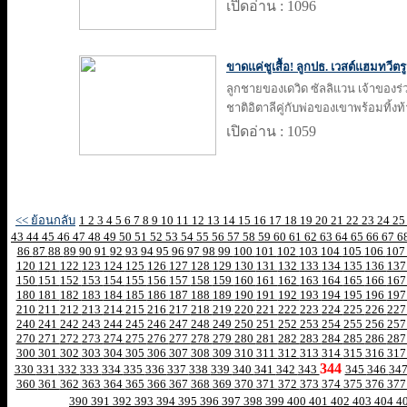
เปิดอ่าน : 1096
ขาดแค่ชูเสื้อ! ลูกปธ. เวสต์แฮมทวีต
ลูกชายของเดวิด ซัลลิแวน เจ้าของ
ชาติอิตาลีคู่กับพ่อของเขาพร้อมทิ้งท
เปิดอ่าน : 1059
<< ย้อนกลับ
1
2
3
4
5
6
7
8
9
10
11
12
13
14
15
16
17
18
19
20
21
22
23
24
2
43
44
45
46
47
48
49
50
51
52
53
54
55
56
57
58
59
60
61
62
63
64
65
66
67
6
86
87
88
89
90
91
92
93
94
95
96
97
98
99
100
101
102
103
104
105
106
10
120
121
122
123
124
125
126
127
128
129
130
131
132
133
134
135
136
13
150
151
152
153
154
155
156
157
158
159
160
161
162
163
164
165
166
16
180
181
182
183
184
185
186
187
188
189
190
191
192
193
194
195
196
19
210
211
212
213
214
215
216
217
218
219
220
221
222
223
224
225
226
22
240
241
242
243
244
245
246
247
248
249
250
251
252
253
254
255
256
25
270
271
272
273
274
275
276
277
278
279
280
281
282
283
284
285
286
28
300
301
302
303
304
305
306
307
308
309
310
311
312
313
314
315
316
31
344
330
331
332
333
334
335
336
337
338
339
340
341
342
343
345
346
34
360
361
362
363
364
365
366
367
368
369
370
371
372
373
374
375
376
37
390
391
392
393
394
395
396
397
398
399
400
401
402
403
404
4