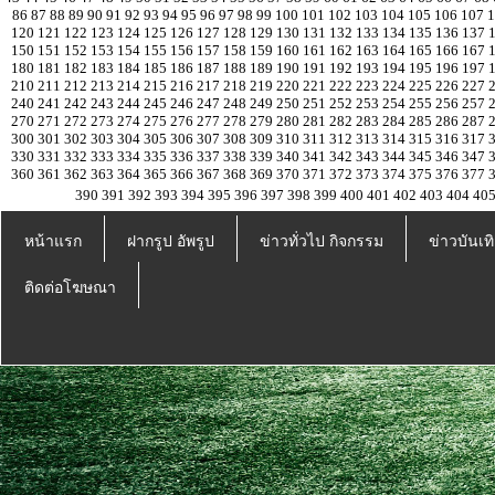
86
87
88
89
90
91
92
93
94
95
96
97
98
99
100
101
102
103
104
105
106
107
120
121
122
123
124
125
126
127
128
129
130
131
132
133
134
135
136
137
150
151
152
153
154
155
156
157
158
159
160
161
162
163
164
165
166
167
180
181
182
183
184
185
186
187
188
189
190
191
192
193
194
195
196
197
210
211
212
213
214
215
216
217
218
219
220
221
222
223
224
225
226
227
240
241
242
243
244
245
246
247
248
249
250
251
252
253
254
255
256
257
270
271
272
273
274
275
276
277
278
279
280
281
282
283
284
285
286
287
300
301
302
303
304
305
306
307
308
309
310
311
312
313
314
315
316
317
330
331
332
333
334
335
336
337
338
339
340
341
342
343
344
345
346
347
360
361
362
363
364
365
366
367
368
369
370
371
372
373
374
375
376
377
390
391
392
393
394
395
396
397
398
399
400
401
402
403
404
40
หน้าแรก
ฝากรูป อัพรูป
ข่าวทั่วไป กิจกรรม
ข่าวบันเทิ
ติดต่อโฆษณา