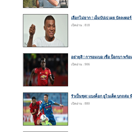
เลือกไม่ยาก ! เอ็มบัปเป เผย บัลลงดอ
เปิดอ่าน : 818
อย่ายุสิ ! การอมเบอ เชื่อ ป็อกบา พร้
เปิดอ่าน : 906
รัวเป็นชุด! แบงค็อก ยูไนเต็ด บุกถล่ม พี
เปิดอ่าน : 880