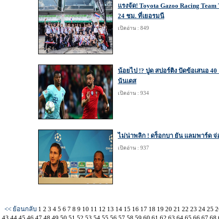
แรงจัด! Toyota Gazoo Racing Team T
24 ชม. ที่เยอรมนี
เปิดอ่าน : 849
น้อยไป !? ปูด สปอร์ติง ปัดข้อเสนอ 40 
นันเดส
เปิดอ่าน : 934
ไม่น่าพลิก ! ดร็อกบา ยัน แลมพาร์ด จ่อ
เปิดอ่าน : 937
<< ย้อนกลับ
1
2
3
4
5
6
7
8
9
10
11
12
13
14
15
16
17
18
19
20
21
22
23
24
25
2
43
44
45
46
47
48
49
50
51
52
53
54
55
56
57
58
59
60
61
62
63
64
65
66
67
68