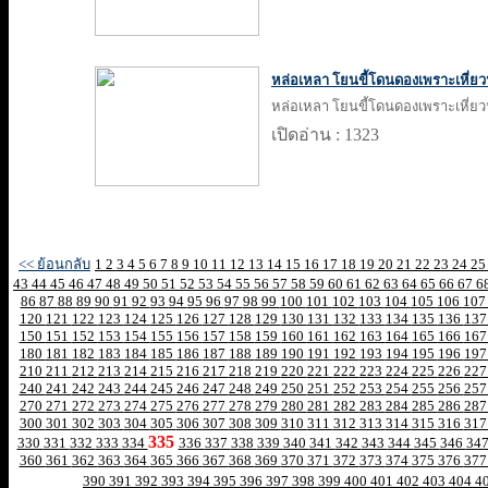
หล่อเหลา โยนขี้โดนดองเพราะเหี่ยว
หล่อเหลา โยนขี้โดนดองเพราะเหี่ยว
เปิดอ่าน : 1323
<< ย้อนกลับ
1
2
3
4
5
6
7
8
9
10
11
12
13
14
15
16
17
18
19
20
21
22
23
24
2
43
44
45
46
47
48
49
50
51
52
53
54
55
56
57
58
59
60
61
62
63
64
65
66
67
6
86
87
88
89
90
91
92
93
94
95
96
97
98
99
100
101
102
103
104
105
106
10
120
121
122
123
124
125
126
127
128
129
130
131
132
133
134
135
136
13
150
151
152
153
154
155
156
157
158
159
160
161
162
163
164
165
166
16
180
181
182
183
184
185
186
187
188
189
190
191
192
193
194
195
196
19
210
211
212
213
214
215
216
217
218
219
220
221
222
223
224
225
226
22
240
241
242
243
244
245
246
247
248
249
250
251
252
253
254
255
256
25
270
271
272
273
274
275
276
277
278
279
280
281
282
283
284
285
286
28
300
301
302
303
304
305
306
307
308
309
310
311
312
313
314
315
316
31
335
330
331
332
333
334
336
337
338
339
340
341
342
343
344
345
346
34
360
361
362
363
364
365
366
367
368
369
370
371
372
373
374
375
376
37
390
391
392
393
394
395
396
397
398
399
400
401
402
403
404
4