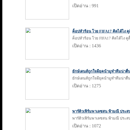
เปิดอ่าน : 991
ค็อปหัวร้อน โวย FIFA17 คิดได้ไง คูตี
ค็อปหัวร้อน โวย FIFA17 คิดได้ไง คูตี้
เปิดอ่าน : 1436
ยักษ์เดนส์ถูกใจผียุคน้ามูทำทีมน่าตื่น
ยักษ์เดนส์ถูกใจผียุคน้ามูทำทีมน่าตื่น
เปิดอ่าน : 1275
พาร์ดิวเฟิร์มพาเลซสน ฟ้ามณี ประส
พาร์ดิวเฟิร์มพาเลซสน ฟ้ามณี ประส
เปิดอ่าน : 1072