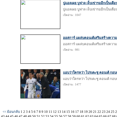
ปูแอลเผย บูฟาล เจ็บเข่ารออีกเป็นเดื
ปูแอลเผย บูฟาล เจ็บเข่ารออีกเป็นเดื
เปิดอ่าน : 1047
ออสการ์ แผล่บคอนเต้เสริมสร้างความมั่
ออสการ์ แผล่บคอนเต้เสริมสร้างความมั่
เปิดอ่าน : 981
แอบว่าใครหว่า โปรเตะชู คอนเต้ กอบกู
แอบว่าใครหว่า โปรเตะชู คอนเต้ กอบกู
เปิดอ่าน : 1477
<< ย้อนกลับ
1
2
3
4
5
6
7
8
9
10
11
12
13
14
15
16
17
18
19
20
21
22
23
24
25
43
44
45
46
47
48
49
50
51
52
53
54
55
56
57
58
59
60
61
62
63
64
65
66
67
68