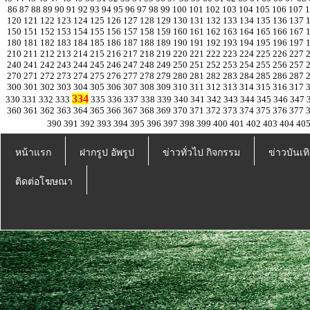
86
87
88
89
90
91
92
93
94
95
96
97
98
99
100
101
102
103
104
105
106
107
120
121
122
123
124
125
126
127
128
129
130
131
132
133
134
135
136
137
150
151
152
153
154
155
156
157
158
159
160
161
162
163
164
165
166
167
180
181
182
183
184
185
186
187
188
189
190
191
192
193
194
195
196
197
210
211
212
213
214
215
216
217
218
219
220
221
222
223
224
225
226
227
240
241
242
243
244
245
246
247
248
249
250
251
252
253
254
255
256
257
270
271
272
273
274
275
276
277
278
279
280
281
282
283
284
285
286
287
300
301
302
303
304
305
306
307
308
309
310
311
312
313
314
315
316
317
334
330
331
332
333
335
336
337
338
339
340
341
342
343
344
345
346
347
360
361
362
363
364
365
366
367
368
369
370
371
372
373
374
375
376
377
390
391
392
393
394
395
396
397
398
399
400
401
402
403
404
40
หน้าแรก
ฝากรูป อัพรูป
ข่าวทั่วไป กิจกรรม
ข่าวบันเทิ
ติดต่อโฆษณา