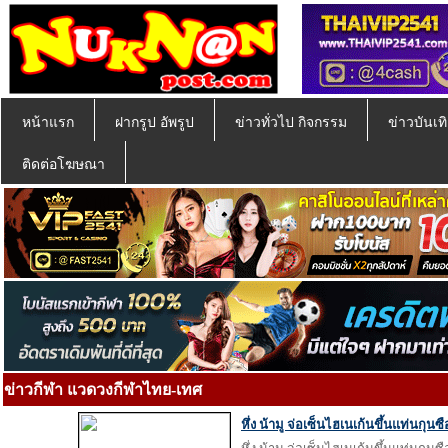
หน้าแรก
ฝากรูป อัพรูป
ข่าวทั่วไป กิจกรรม
ข่าวบันเทิ
ติดต่อโฆษณา
ข่าวกีฬา แวดวงกีฬาไทย-เทศ
หึ่ง น้ามู จ่อเซ็นไฮเนเก้นขึ้นแท่นกุ