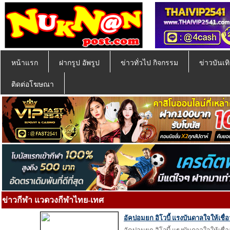
หน้าแรก
ฝากรูป อัพรูป
ข่าวทั่วไป กิจกรรม
ข่าวบันเทิ
ติดต่อโฆษณา
ข่าวกีฬา แวดวงกีฬาไทย-เทศ
อัคปอมยก อิโวบี้ แรงบันดาลใจให้เชื่อ