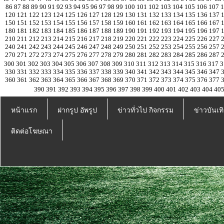
86
87
88
89
90
91
92
93
94
95
96
97
98
99
100
101
102
103
104
105
106
107
120
121
122
123
124
125
126
127
128
129
130
131
132
133
134
135
136
137
150
151
152
153
154
155
156
157
158
159
160
161
162
163
164
165
166
167
180
181
182
183
184
185
186
187
188
189
190
191
192
193
194
195
196
197
210
211
212
213
214
215
216
217
218
219
220
221
222
223
224
225
226
227
240
241
242
243
244
245
246
247
248
249
250
251
252
253
254
255
256
257
270
271
272
273
274
275
276
277
278
279
280
281
282
283
284
285
286
287
300
301
302
303
304
305
306
307
308
309
310
311
312
313
314
315
316
317
3
330
331
332
333
334
335
336
337
338
339
340
341
342
343
344
345
346
347
360
361
362
363
364
365
366
367
368
369
370
371
372
373
374
375
376
377
390
391
392
393
394
395
396
397
398
399
400
401
402
403
404
40
หน้าแรก
ฝากรูป อัพรูป
ข่าวทั่วไป กิจกรรม
ข่าวบันเทิ
ติดต่อโฆษณา