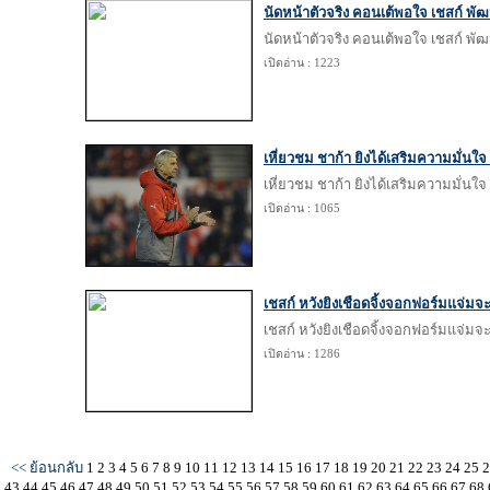
นัดหน้าตัวจริง คอนเต้พอใจ เชสก์ พัฒ
นัดหน้าตัวจริง คอนเต้พอใจ เชสก์ พัฒ
เปิดอ่าน : 1223
เหี่ยวชม ชาก้า ยิงได้เสริมความมั่นใจ
เหี่ยวชม ชาก้า ยิงได้เสริมความมั่นใจ
เปิดอ่าน : 1065
เชสก์ หวังยิงเชือดจิ้งจอกฟอร์มแจ่มจ
เชสก์ หวังยิงเชือดจิ้งจอกฟอร์มแจ่มจ
เปิดอ่าน : 1286
<< ย้อนกลับ
1
2
3
4
5
6
7
8
9
10
11
12
13
14
15
16
17
18
19
20
21
22
23
24
25
43
44
45
46
47
48
49
50
51
52
53
54
55
56
57
58
59
60
61
62
63
64
65
66
67
68