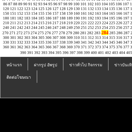
86
87
88
89
90
91
92
93
94
95
96
97
98
99
100
101
102
103
104
105
106
107
120
121
122
123
124
125
126
127
128
129
130
131
132
133
134
135
136
137
150
151
152
153
154
155
156
157
158
159
160
161
162
163
164
165
166
167
180
181
182
183
184
185
186
187
188
189
190
191
192
193
194
195
196
197
210
211
212
213
214
215
216
217
218
219
220
221
222
223
224
225
226
227
240
241
242
243
244
245
246
247
248
249
250
251
252
253
254
255
256
257
284
270
271
272
273
274
275
276
277
278
279
280
281
282
283
285
286
287
300
301
302
303
304
305
306
307
308
309
310
311
312
313
314
315
316
317
330
331
332
333
334
335
336
337
338
339
340
341
342
343
344
345
346
347
360
361
362
363
364
365
366
367
368
369
370
371
372
373
374
375
376
377
390
391
392
393
394
395
396
397
398
399
400
401
402
403
404
40
หน้าแรก
ฝากรูป อัพรูป
ข่าวทั่วไป กิจกรรม
ข่าวบันเทิ
ติดต่อโฆษณา