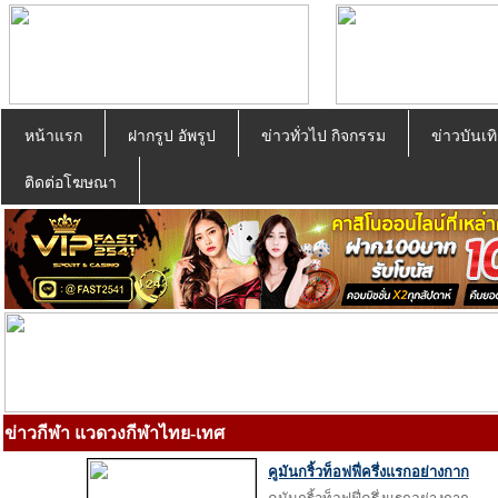
หน้าแรก
ฝากรูป อัพรูป
ข่าวทั่วไป กิจกรรม
ข่าวบันเทิ
ติดต่อโฆษณา
ข่าวกีฬา แวดวงกีฬาไทย-เทศ
คูมันกริ้วท็อฟฟี่ครึ่งแรกอย่างกาก