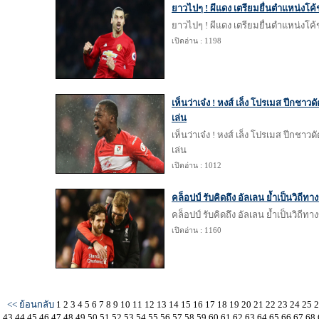
ยาวไปๆ ! ผีแดง เตรียมยื่นตำแหน่งโค้ช
ยาวไปๆ ! ผีแดง เตรียมยื่นตำแหน่งโค้ช
เปิดอ่าน : 1198
เห็นว่าเจ๋ง ! หงส์ เล็ง โปรเมส ปีกชาว
เล่น
เห็นว่าเจ๋ง ! หงส์ เล็ง โปรเมส ปีกชาว
เล่น
เปิดอ่าน : 1012
คล็อปป์ รับคิดถึง อัลเลน ย้ำเป็นวิถี
คล็อปป์ รับคิดถึง อัลเลน ย้ำเป็นวิถี
เปิดอ่าน : 1160
<< ย้อนกลับ
1
2
3
4
5
6
7
8
9
10
11
12
13
14
15
16
17
18
19
20
21
22
23
24
25
43
44
45
46
47
48
49
50
51
52
53
54
55
56
57
58
59
60
61
62
63
64
65
66
67
68