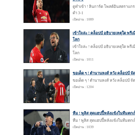
ดูทำเข้า ! ลินการ์ด โพสต์อินสตราแก
ดำ 3-1
เปิดอ่าน : 1089
เข้าใจล่ะ ! คล็อปป์ อธิบายเหตุใด พรีเ
โลก
เข้าใจล่ะ ! คล็อปป์ อธิบายเหตุใด พรีเ
โลก
เปิดอ่าน : 1011
ขอเด็ด ๆ ! ตำนานหงส์ หวัง คล็อปป์
ขอเด็ด ๆ ! ตำนานหงส์ หวัง คล็อปป์
เปิดอ่าน : 1204
หืม ! พูลิส สุดแฮปปี้หลังแข้งในทีมตก
หืม ! พูลิส สุดแฮปปี้หลังแข้งในทีมตก
เปิดอ่าน : 1039