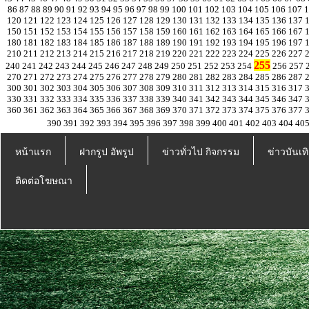
86
87
88
89
90
91
92
93
94
95
96
97
98
99
100
101
102
103
104
105
106
107
120
121
122
123
124
125
126
127
128
129
130
131
132
133
134
135
136
137
150
151
152
153
154
155
156
157
158
159
160
161
162
163
164
165
166
167
180
181
182
183
184
185
186
187
188
189
190
191
192
193
194
195
196
197
210
211
212
213
214
215
216
217
218
219
220
221
222
223
224
225
226
227
255
240
241
242
243
244
245
246
247
248
249
250
251
252
253
254
256
257
270
271
272
273
274
275
276
277
278
279
280
281
282
283
284
285
286
287
300
301
302
303
304
305
306
307
308
309
310
311
312
313
314
315
316
317
330
331
332
333
334
335
336
337
338
339
340
341
342
343
344
345
346
347
360
361
362
363
364
365
366
367
368
369
370
371
372
373
374
375
376
377
390
391
392
393
394
395
396
397
398
399
400
401
402
403
404
40
หน้าแรก
ฝากรูป อัพรูป
ข่าวทั่วไป กิจกรรม
ข่าวบันเทิ
ติดต่อโฆษณา