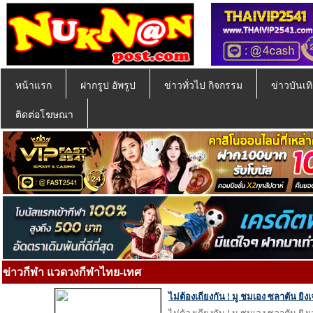
หน้าแรก
ฝากรูป อัพรูป
ข่าวทั่วไป กิจกรรม
ข่าวบันเทิ
ติดต่อโฆษณา
ข่าวกีฬา แวดวงกีฬาไทย-เทศ
ไม่ต้องเถียงกัน ! มู ชมเอง ซลาตัน ยิงเ