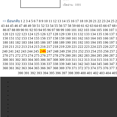
เปิดอ่าน : 1001
<< ย้อนกลับ
1
2
3
4
5
6
7
8
9
10
11
12
13
14
15
16
17
18
19
20
21
22
23
24
25
43
44
45
46
47
48
49
50
51
52
53
54
55
56
57
58
59
60
61
62
63
64
65
66
67
68
86
87
88
89
90
91
92
93
94
95
96
97
98
99
100
101
102
103
104
105
106
107
120
121
122
123
124
125
126
127
128
129
130
131
132
133
134
135
136
137
150
151
152
153
154
155
156
157
158
159
160
161
162
163
164
165
166
167
180
181
182
183
184
185
186
187
188
189
190
191
192
193
194
195
196
197
210
211
212
213
214
215
216
217
218
219
220
221
222
223
224
225
226
227
246
240
241
242
243
244
245
247
248
249
250
251
252
253
254
255
256
257
270
271
272
273
274
275
276
277
278
279
280
281
282
283
284
285
286
287
300
301
302
303
304
305
306
307
308
309
310
311
312
313
314
315
316
317
330
331
332
333
334
335
336
337
338
339
340
341
342
343
344
345
346
347
360
361
362
363
364
365
366
367
368
369
370
371
372
373
374
375
376
377
390
391
392
393
394
395
396
397
398
399
400
401
402
403
404
40