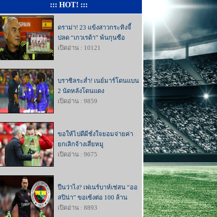
::: HOT! :::
ดราม่า! 23 แข้งสาวกระทิงจี้
ปลด “เกวเรด้า” พ้นกุนซือ
เปิดอ่าน : 10121
บราซิลระส่ำ! เนย์มาร์โดนแบน
2 นัดหลังโดนแดง
เปิดอ่าน : 9859
ขอให้ไปดีผีชั่งใจยอมจ่ายค่า
ยกเลิกจ้างเสี่ยหมู
เปิดอ่าน : 9675
ปืนว่าไง? เฟเนร์บาห์เช่สน “ออ
สปิน่า” ขอเซ้งต่อ 100 ล้าน
เปิดอ่าน : 8893