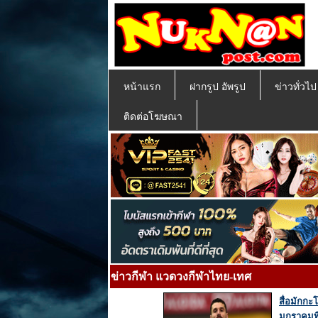
หน้าแรก
ฝากรูป อัพรูป
ข่าวทั่วไ
ติดต่อโฆษณา
ข่าวกีฬา แวดวงกีฬาไทย-เทศ
สื่อมักกะ
มกราคมที