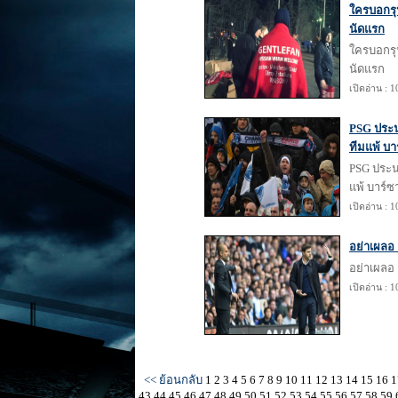
ใครบอกรุน
นัดแรก
ใครบอกรุน
นัดแรก
เปิดอ่าน : 
PSG ประน
ทีมแพ้ บา
PSG ประน
แพ้ บาร์ซ
เปิดอ่าน : 
อย่าเผลอ !
อย่าเผลอ !
เปิดอ่าน : 
<< ย้อนกลับ
1
2
3
4
5
6
7
8
9
10
11
12
13
14
15
16
1
43
44
45
46
47
48
49
50
51
52
53
54
55
56
57
58
59