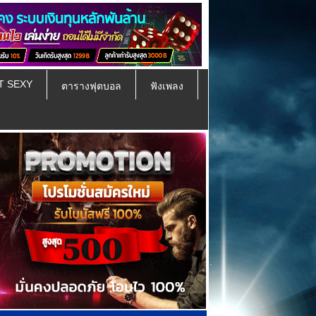
T SEXY
ตารางฟุตบอล
ฟังเพลง