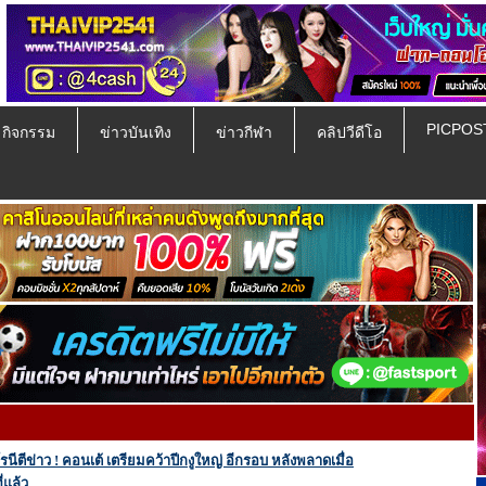
PICPOS
ป กิจกรรม
ข่าวบันเทิง
ข่าวกีฬา
คลิปวีดีโอ
โรนีตีข่าว ! คอนเต้ เตรียมคว้าปีกงูใหญ่ อีกรอบ หลังพลาดเมื่อ
่แล้ว