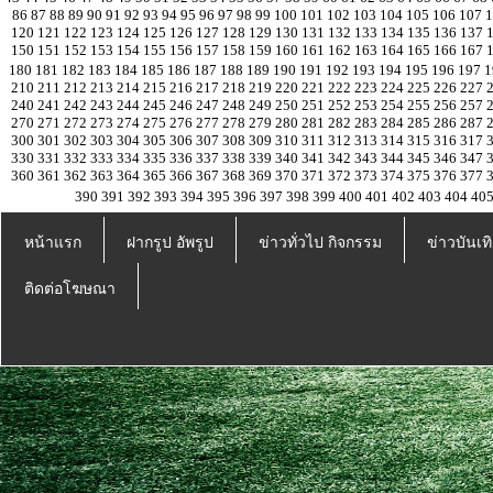
86
87
88
89
90
91
92
93
94
95
96
97
98
99
100
101
102
103
104
105
106
107
120
121
122
123
124
125
126
127
128
129
130
131
132
133
134
135
136
137
150
151
152
153
154
155
156
157
158
159
160
161
162
163
164
165
166
167
180
181
182
183
184
185
186
187
188
189
190
191
192
193
194
195
196
197
1
210
211
212
213
214
215
216
217
218
219
220
221
222
223
224
225
226
227
240
241
242
243
244
245
246
247
248
249
250
251
252
253
254
255
256
257
270
271
272
273
274
275
276
277
278
279
280
281
282
283
284
285
286
287
300
301
302
303
304
305
306
307
308
309
310
311
312
313
314
315
316
317
330
331
332
333
334
335
336
337
338
339
340
341
342
343
344
345
346
347
360
361
362
363
364
365
366
367
368
369
370
371
372
373
374
375
376
377
390
391
392
393
394
395
396
397
398
399
400
401
402
403
404
40
หน้าแรก
ฝากรูป อัพรูป
ข่าวทั่วไป กิจกรรม
ข่าวบันเทิ
ติดต่อโฆษณา