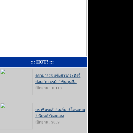
::: HOT! :::
ดราม่า! 23 แข้งสาวกระทิงจี้
ปลด “เกวเรด้า” พ้นกุนซือ
เปิดอ่าน : 10118
บราซิลระส่ำ! เนย์มาร์โดนแบน
2 นัดหลังโดนแดง
เปิดอ่าน : 9859