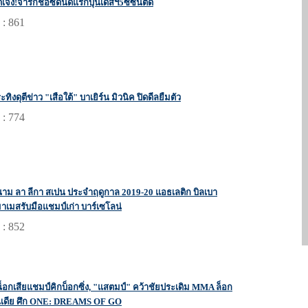
เจ๋ง!จารึกชื่อซัดนัดแรกบุนเดสฯ5ซีซั่นติด
 : 861
ทิงดุตีข่าว "เสือใต้" บาเยิร์น มิวนิค ปิดดีลยืมตัว
 : 774
นาม ลา ลีกา สเปน ประจำฤดูกาล 2019-20 แอธเลติก บิลเบา
าเมสรับมือแชมป์เก่า บาร์เซโลน่
 : 852
็อกเสียแชมป์คิกบ็อกซิ่ง, "แสตมป์" คว้าชัยประเดิม MMA ล็อก
เดีย ศึก ONE: DREAMS OF GO