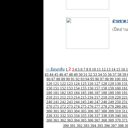
อ่านขาด 
เปิดอ่าน
2
<< ย้อนกลับ
1
3
4
5
6
7
8
9
10
11
12
13
14
15
16
43
44
45
46
47
48
49
50
51
52
53
54
55
56
57
58
59
86
87
88
89
90
91
92
93
94
95
96
97
98
99
100
10
120
121
122
123
124
125
126
127
128
129
130
13
150
151
152
153
154
155
156
157
158
159
160
16
180
181
182
183
184
185
186
187
188
189
190
19
210
211
212
213
214
215
216
217
218
219
220
22
240
241
242
243
244
245
246
247
248
249
250
25
270
271
272
273
274
275
276
277
278
279
280
28
300
301
302
303
304
305
306
307
308
309
310
31
330
331
332
333
334
335
336
337
338
339
340
34
360
361
362
363
364
365
366
367
368
369
370
37
390
391
392
393
394
395
396
397
398
3