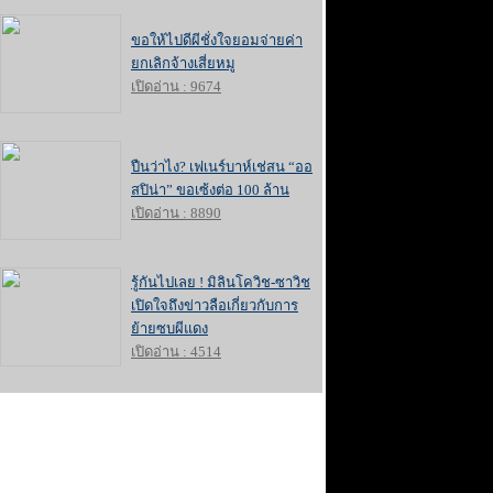
ขอให้ไปดีผีชั่งใจยอมจ่ายค่า
ยกเลิกจ้างเสี่ยหมู
เปิดอ่าน : 9674
ปืนว่าไง? เฟเนร์บาห์เช่สน “ออ
สปิน่า” ขอเซ้งต่อ 100 ล้าน
เปิดอ่าน : 8890
รู้กันไปเลย ! มิลินโควิช-ซาวิช
เปิดใจถึงข่าวลือเกี่ยวกับการ
ย้ายซบผีแดง
เปิดอ่าน : 4514