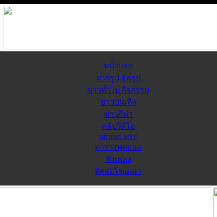
หน้าแรก
ฝากรูป อัพรูป
ข่าวทั่วไป กิจกรรม
ข่าวบันเทิง
ข่าวกีฬา
คลิปวีดีโอ
picpost sexy
ตารางฟุตบอล
ฟังเพลง
ติดต่อโฆษณา