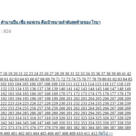
! ตำนานปืน เชื่อ ลอฟเรน คือเป้าหมายลำดับสุดท้ายของ โรมา
 : 824
17
18
19
20
21
22
23
24
25
26
27
28
29
30
31
32
33
34
35
36
37
38
39
40
41
42
60
61
62
63
64
65
66
67
68
69
70
71
72
73
74
75
76
77
78
79
80
81
82
83
84
85
1
102
103
104
105
106
107
108
109
110
111
112
113
114
115
116
117
118
119
1
132
133
134
135
136
137
138
139
140
141
142
143
144
145
146
147
148
149
1
162
163
164
165
166
167
168
169
170
171
172
173
174
175
176
177
178
179
1
192
193
194
195
196
197
198
199
200
201
202
203
204
205
206
207
208
209
1
222
223
224
225
226
227
228
229
230
231
232
233
234
235
236
237
238
239
1
252
253
254
255
256
257
258
259
260
261
262
263
264
265
266
267
268
269
1
282
283
284
285
286
287
288
289
290
291
292
293
294
295
296
297
298
299
1
312
313
314
315
316
317
318
319
320
321
322
323
324
325
326
327
328
329
1
342
343
344
345
346
347
348
349
350
351
352
353
354
355
356
357
358
359
1
372
373
374
375
376
377
378
379
380
381
382
383
384
385
386
387
388
389
99
400
401
402
403
404
405
406
407
408
409
410
411
412
ถัดไป >>