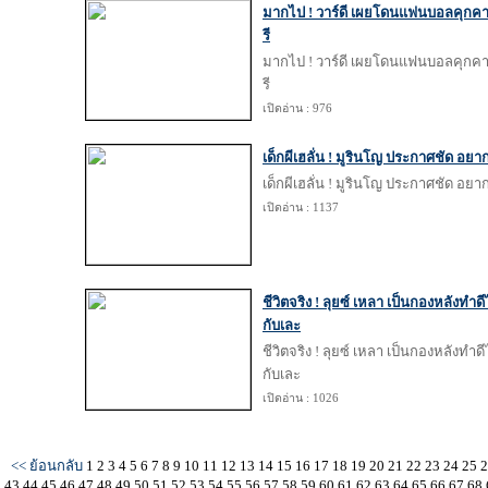
มากไป ! วาร์ดี เผยโดนแฟนบอลคุกคามถึ
รี
มากไป ! วาร์ดี เผยโดนแฟนบอลคุกคามถึ
รี
เปิดอ่าน : 976
เด็กผีเฮลั่น ! มูรินโญ ประกาศชัด อยา
เด็กผีเฮลั่น ! มูรินโญ ประกาศชัด อยา
เปิดอ่าน : 1137
ชีวิตจริง ! ลุยซ์ เหลา เป็นกองหลังทำด
กับเละ
ชีวิตจริง ! ลุยซ์ เหลา เป็นกองหลังทำด
กับเละ
เปิดอ่าน : 1026
<< ย้อนกลับ
1
2
3
4
5
6
7
8
9
10
11
12
13
14
15
16
17
18
19
20
21
22
23
24
25
43
44
45
46
47
48
49
50
51
52
53
54
55
56
57
58
59
60
61
62
63
64
65
66
67
68