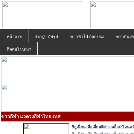
หน้าแรก
ฝากรูป อัพรูป
ข่าวทั่วไป กิจกรรม
ข่าวบันเทิ
ติดต่อโฆษณา
ข่าวกีฬา แวดวงกีฬาไทย-เทศ
รียูเนี่ยน! สื่อเลี่ยนตีข่าว คล็อปป์ สนค