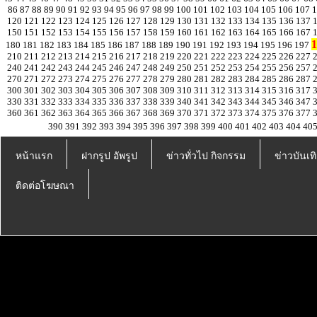
86
87
88
89
90
91
92
93
94
95
96
97
98
99
100
101
102
103
104
105
106
107
120
121
122
123
124
125
126
127
128
129
130
131
132
133
134
135
136
137
150
151
152
153
154
155
156
157
158
159
160
161
162
163
164
165
166
167
1
180
181
182
183
184
185
186
187
188
189
190
191
192
193
194
195
196
197
210
211
212
213
214
215
216
217
218
219
220
221
222
223
224
225
226
227
240
241
242
243
244
245
246
247
248
249
250
251
252
253
254
255
256
257
270
271
272
273
274
275
276
277
278
279
280
281
282
283
284
285
286
287
300
301
302
303
304
305
306
307
308
309
310
311
312
313
314
315
316
317
330
331
332
333
334
335
336
337
338
339
340
341
342
343
344
345
346
347
360
361
362
363
364
365
366
367
368
369
370
371
372
373
374
375
376
377
390
391
392
393
394
395
396
397
398
399
400
401
402
403
404
40
หน้าแรก
ฝากรูป อัพรูป
ข่าวทั่วไป กิจกรรม
ข่าวบันเทิ
ติดต่อโฆษณา