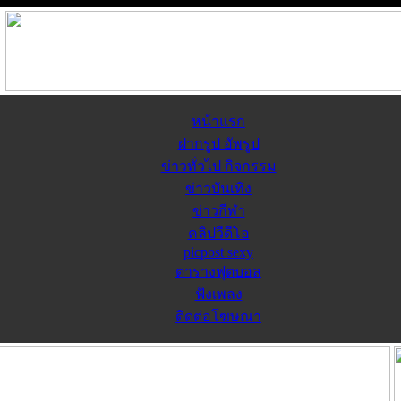
หน้าแรก
ฝากรูป อัพรูป
ข่าวทั่วไป กิจกรรม
ข่าวบันเทิง
ข่าวกีฬา
คลิปวีดีโอ
picpost sexy
ตารางฟุตบอล
ฟังเพลง
ติดต่อโฆษณา