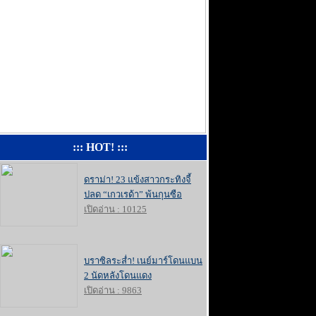
::: HOT! :::
ดราม่า! 23 แข้งสาวกระทิงจี้
ปลด “เกวเรด้า” พ้นกุนซือ
เปิดอ่าน : 10125
บราซิลระส่ำ! เนย์มาร์โดนแบน
2 นัดหลังโดนแดง
เปิดอ่าน : 9863