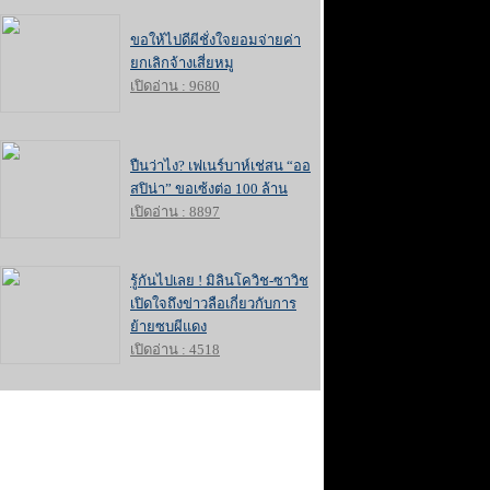
ขอให้ไปดีผีชั่งใจยอมจ่ายค่า
ยกเลิกจ้างเสี่ยหมู
เปิดอ่าน : 9680
ปืนว่าไง? เฟเนร์บาห์เช่สน “ออ
สปิน่า” ขอเซ้งต่อ 100 ล้าน
เปิดอ่าน : 8897
รู้กันไปเลย ! มิลินโควิช-ซาวิช
เปิดใจถึงข่าวลือเกี่ยวกับการ
ย้ายซบผีแดง
เปิดอ่าน : 4518