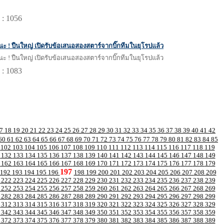
 : 1056
ซินะ ! ปืนใหญ่ เปิดรับข้อเสนอสองสตาร์จากบิ๊กทีมในยุโรปแล้ว
ซินะ ! ปืนใหญ่ เปิดรับข้อเสนอสองสตาร์จากบิ๊กทีมในยุโรปแล้ว
 : 1083
17
18
19
20
21
22
23
24
25
26
27
28
29
30
31
32
33
34
35
36
37
38
39
40
41
42
60
61
62
63
64
65
66
67
68
69
70
71
72
73
74
75
76
77
78
79
80
81
82
83
84
85
1
102
103
104
105
106
107
108
109
110
111
112
113
114
115
116
117
118
119
1
132
133
134
135
136
137
138
139
140
141
142
143
144
145
146
147
148
149
1
162
163
164
165
166
167
168
169
170
171
172
173
174
175
176
177
178
179
197
192
193
194
195
196
198
199
200
201
202
203
204
205
206
207
208
209
1
222
223
224
225
226
227
228
229
230
231
232
233
234
235
236
237
238
239
1
252
253
254
255
256
257
258
259
260
261
262
263
264
265
266
267
268
269
1
282
283
284
285
286
287
288
289
290
291
292
293
294
295
296
297
298
299
1
312
313
314
315
316
317
318
319
320
321
322
323
324
325
326
327
328
329
1
342
343
344
345
346
347
348
349
350
351
352
353
354
355
356
357
358
359
1
372
373
374
375
376
377
378
379
380
381
382
383
384
385
386
387
388
389