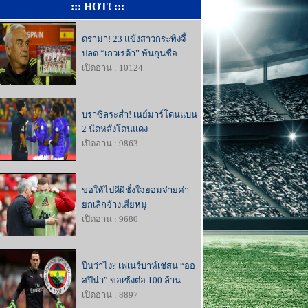
::: HOT! :::
ดราม่า! 23 แข้งสาวกระทิงจี้
ปลด “เกวเรด้า” พ้นกุนซือ
เปิดอ่าน : 10124
บราซิลระส่ำ! เนย์มาร์โดนแบน
2 นัดหลังโดนแดง
เปิดอ่าน : 9863
ขอให้ไปดีผีชั่งใจยอมจ่ายค่า
ยกเลิกจ้างเสี่ยหมู
เปิดอ่าน : 9680
ปืนว่าไง? เฟเนร์บาห์เช่สน “ออ
สปิน่า” ขอเซ้งต่อ 100 ล้าน
เปิดอ่าน : 8897