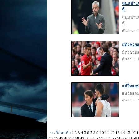
ขนหน้าแข้
นี้
ขนหน้าแข้
นี้
เปิดอ่าน : 
มีตัวช่วยแ
มีตัวช่วยแ
เปิดอ่าน : 
แม้วืดแชม
แม้วืดแชม
เปิดอ่าน : 
<< ย้อนกลับ
1
2
3
4
5
6
7
8
9
10
11
12
13
14
15
16
1
43
44
45
46
47
48
49
50
51
52
53
54
55
56
57
58
59