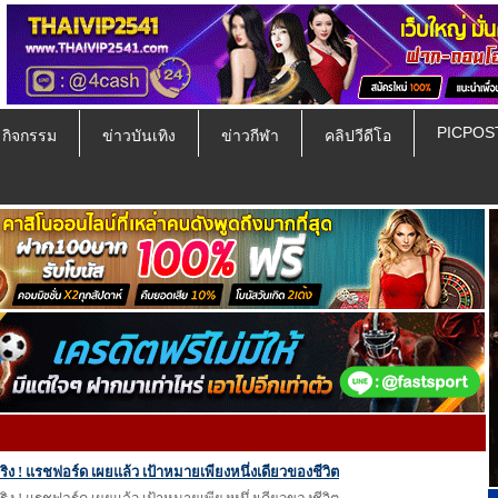
PICPOS
ป กิจกรรม
ข่าวบันเทิง
ข่าวกีฬา
คลิปวีดีโอ
นจริง ! แรชฟอร์ด เผยแล้ว เป้าหมายเพียงหนึ่งเดียวของชีวิต