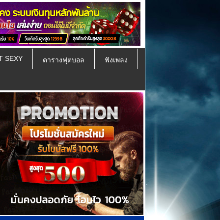
T SEXY
ตารางฟุตบอล
ฟังเพลง