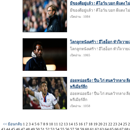
มีของดีอยู่แล้ว ! คีโอว์น บอก ผีแดง ไม่
มีของดีอยู่แล้ว ! คีโอว์น บอก ผีแดง ไม่
เปิดอ่าน : 1084
โลกลูกหนังเศร้า ! อีไฮอ็อก หัวใจวายเส
โลกลูกหนังเศร้า ! อีไฮอ็อก หัวใจวายเส
เปิดอ่าน : 1065
อ่อยหน่อยนึง ! ปืน-ไก่ สนคว้ากลาง ลี
พรีเมียร์ลีก
อ่อยหน่อยนึง ! ปืน-ไก่ สนคว้ากลาง ลี
พรีเมียร์ลีก
เปิดอ่าน : 1058
<< ย้อนกลับ
1
2
3
4
5
6
7
8
9
10
11
12
13
14
15
16
17
18
19
20
21
22
23
24
25
43
44
45
46
47
48
49
50
51
52
53
54
55
56
57
58
59
60
61
62
63
64
65
66
67
68