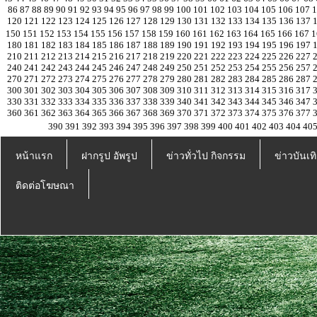
86
87
88
89
90
91
92
93
94
95
96
97
98
99
100
101
102
103
104
105
106
107
120
121
122
123
124
125
126
127
128
129
130
131
132
133
134
135
136
137
150
151
152
153
154
155
156
157
158
159
160
161
162
163
164
165
166
167
1
180
181
182
183
184
185
186
187
188
189
190
191
192
193
194
195
196
197
210
211
212
213
214
215
216
217
218
219
220
221
222
223
224
225
226
227
240
241
242
243
244
245
246
247
248
249
250
251
252
253
254
255
256
257
270
271
272
273
274
275
276
277
278
279
280
281
282
283
284
285
286
287
300
301
302
303
304
305
306
307
308
309
310
311
312
313
314
315
316
317
330
331
332
333
334
335
336
337
338
339
340
341
342
343
344
345
346
347
360
361
362
363
364
365
366
367
368
369
370
371
372
373
374
375
376
377
390
391
392
393
394
395
396
397
398
399
400
401
402
403
404
40
หน้าแรก
ฝากรูป อัพรูป
ข่าวทั่วไป กิจกรรม
ข่าวบันเทิ
ติดต่อโฆษณา