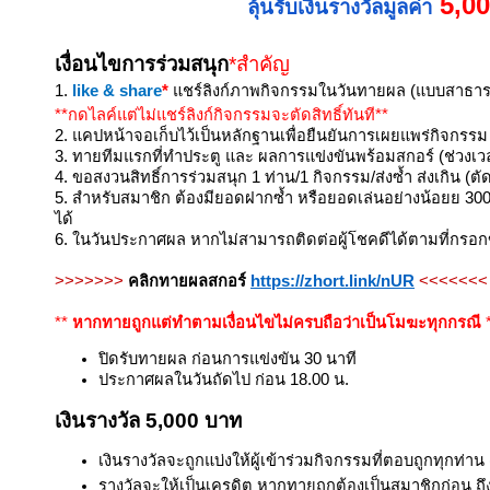
5,0
ลุ้นรับเงินรางวัลมูลค่า
เงื่อนไขการร่วมสนุก
*สำคัญ
1.
like & share
*
แชร์ลิงก์ภาพกิจกรรมในวันทายผล (แบบสาธา
**กดไลค์แต่ไม่แชร์ลิงก์กิจกรรมจะตัดสิทธิ์ทันที**
2. แคปหน้าจอเก็บไว้เป็นหลักฐานเพื่อยืนยันการเผยแพร่กิจกร
3. ทายทีมแรกที่ทำประตู และ ผลการแข่งขันพร้อมสกอร์ (ช่วงเว
4. ขอสงวนสิทธิ์การร่วมสนุก
1 ท่าน/1 กิจกรรม/ส่งซ้ำ
ส่งเกิน (ตั
5. สำหรับสมาชิก ต้องมียอดฝากซ้ำ หรือยอดเล่นอย่างน้อยย
30
ได้
6. ในวันประกาศผล หากไม่สามารถติดต่อผู้โชคดีได้ตามที่กรอกข้
>>>>>>>
คลิกทายผลสกอร์
https://zhort.link/nUR
<<<<<<<
**
หากทายถูกแต่ทำตามเงื่อนไขไม่ครบถือว่าเป็นโมฆะทุกกรณี
ปิดรับทายผล ก่อนการแข่งขัน 30 นาที
ประกาศผลในวันถัดไป ก่อน 18.00 น.
เงินรางวัล 5,000 บาท
เงินรางวัลจะถูกแบ่งให้ผู้เข้าร่วมกิจกรรมที่ตอบถูกทุกท่าน 
รางวัลจะให้เป็นเครดิต หากทายถูกต้องเป็นสมาชิกก่อน ถึ