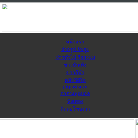
หน้าแรก
ฝากรูป อัพรูป
ข่าวทั่วไป กิจกรรม
ข่าวบันเทิง
ข่าวกีฬา
คลิปวีดีโอ
picpost sexy
ตารางฟุตบอล
ฟังเพลง
ติดต่อโฆษณา