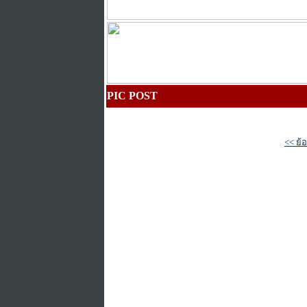
PIC POST
<< ย้