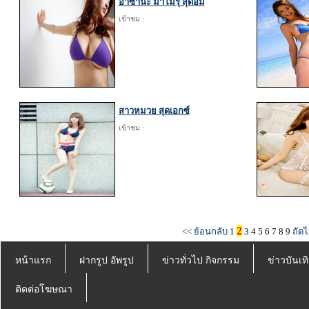
อาซานะ มาโมรุ สุดอึ๋ม
เข้าชม :
สาวหมวย สุดเอกซ์
เข้าชม :
2
<< ย้อนกลับ
1
3
4
5
6
7
8
9
ถัดไ
หน้าแรก
ฝากรูป อัพรูป
ข่าวทั่วไป กิจกรรม
ข่าวบันเทิ
ติดต่อโฆษณา