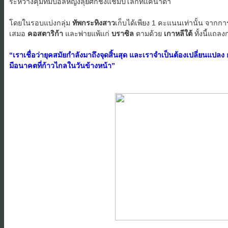
ระหว่างคุมทีมบอลหญิงลุยศึกชิงแชมป์โลกที่แคนาดา
โดยในรอบแบ่งกลุ่ม
ทัพกระทิงสาว
เก็บได้เพียง 1 คะแนนเท่านั้น จากก
เสมอ
คอสตาริก้า
และพ่ายแพ้แก่
บราซิล
ตามด้วย
เกาหลีใต้
ทั้งนี้แถล
“เราเชื่อว่ายุคสมัยกำลังมาถึงจุดสิ้นสุด และเราจำเป็นต้องเปลี่ยนแปลง ย
มีอนาคตที่ก้าวไกลในวันข้างหน้า”