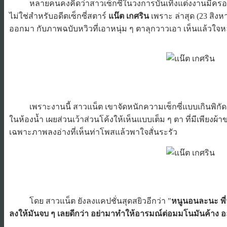
หลายคนคงคิดว่าสาวเซ็กซี่ในวงการบันเทิงแต่งงานมีครอบคร
ไม่ใช่สำหรับอดีตเซ็กซี่สตาร์
แน๊ต เกศริน
เพราะ ล่าสุด (23 สิงห
ออกมา กับภาพฉบับหวิวที่เอาหนุ่ม ๆ ตาลุกวาวเอา เห็นแล้วใจหล
เพราะงานนี้ สาวแน็ต เขาจัดหนักความเซ็กซี่แบบเกินพิกัด เผ็
ในห้องน้ำ เผยส่วนเว้าส่วนโค้งให้เห็นแบบเต็ม ๆ ตา ที่มีเพียงผ้า
เฉพาะภาพลงอ่างที่เห็นท่าโพสแล้วพาใจสั่นระรัว
โดย สาวแน็ต ยังลงแคปชั่นสุดสยิวอีกว่า "
หนูนอนละนะ พี่
ลงให้มันจบ ๆ เลยดีกว่า อย่ามาทำให้อารมณ์ต่อมมโนมันค้าง