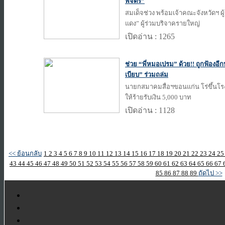
พิจิตร”
สมเด็จช่วง พร้อมเจ้าคณะจังหวัดฯ ผู
แดง” ผู้ร่วมบริจาครายใหญ่
เปิดอ่าน : 1265
ช่วย “พี่หมอเปรม” ด้วย!! ถูกฟ้องอีก
เบียบ” ร่วมถล่ม
นายกสมาคมสื่อฯขอนแก่น โร่ขึ้นโร
ให้ร้ายรับเงิน 5,000 บาท
เปิดอ่าน : 1128
<< ย้อนกลับ
1
2
3
4
5
6
7
8
9
10
11
12
13
14
15
16
17
18
19
20
21
22
23
24
2
43
44
45
46
47
48
49
50
51
52
53
54
55
56
57
58
59
60
61
62
63
64
65
66
67
85
86
87
88
89
ถัดไป >>