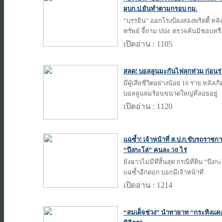
ผบก.ป.ยันทำตามกรอบ กม.
“บรรยิน” ออกโรงป้องสองพริตตี้ หลั
ทรัพย์ จี้ถาม ปปง. ตรวจค้นมิชอบหร
เปิดอ่าน : 1105
สลด! บอลลูนมะกันไฟลุกท่วม ก่อนร่
มีผู้เสียชีวิตอย่างน้อย 16 ราย หลัง
บอลลูนลมร้อนขนาดใหญ่ที่ลอยอยู่
เปิดอ่าน : 1120
แฉซ้ำ! เจ้าหน้าที่ ส.ป.ก.ขับรถราชกา
“บึงกะโล่” คนละ 50 ไร่
ยังฉาวไม่มีที่สิ้นสุด กรณีที่ดิน “บึง
แฉซ้ำอีกดอก บอกมีเจ้าหน้าที
เปิดอ่าน : 1214
“สมเด็จช่วง” นำทายาท “กระทิงแดง”