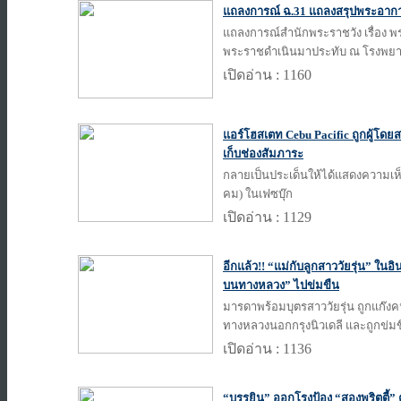
แถลงการณ์ ฉ.31 แถลงสรุปพระอากา
แถลงการณ์สำนักพระราชวัง เรื่อง พร
พระราชดำเนินมาประทับ ณ โรงพยาบ
เปิดอ่าน : 1160
แอร์โฮสเตท Cebu Pacific ถูกผู้โด
เก็บช่องสัมภาระ
กลายเป็นประเด็นให้ได้แสดงความเห็น
คม) ในเฟซบุ๊ก
เปิดอ่าน : 1129
อีกแล้ว!! “แม่กับลูกสาววัยรุ่น” ใน
บนทางหลวง” ไปข่มขืน
มารดาพร้อมบุตรสาววัยรุ่น ถูกแก๊
ทางหลวงนอกกรุงนิวเดลี และถูกข่มข
เปิดอ่าน : 1136
“บรรยิน” ออกโรงป้อง “สองพริตตี้”